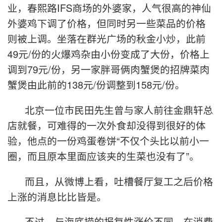
业，春熙路IFS商场的外婆家，人气很高的神仙
外婆鸡下调了价格，但同时另一些菜品的价格
则被上调。坐落在群光广场的秋金小炒，此前
49元/份的火爆鸡杂由小份变成了大份，价格上
调到79元/份，另一家胖哥俩肉蟹煲的招牌菜肉
蟹煲由此前的138元/份调整到158元/份。
北京一位市民田先生曾与家人前往金鼎轩总
店就餐，可难得的一次外食却没得到很好的体
验，他点的一份鸡蛋卷饼“不仅个头比以前小一
圈，而且原本里面应该夹的生菜也没有了”。
而且，从微博上看，吐槽餐厅复工之后价格
上涨的消息比比皆是。
不过，与海底捞的报复性涨价不同，在消费