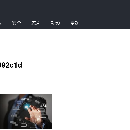
业
安全
芯片
视频
专题
692c1d