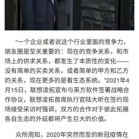
“一个企业或者说这个行业里面的竞争力，
朋友圈是至关重要的：现在的竞争关系，和市
场上的供求关系，都发生了本质性的变化——
没有简单的买卖关系，或者简单的甲方和乙方
的关系，现在更多的是看生态系统。”2021年4
月15日，联想凌拓宣布与英方软件签署战略合
作协议，联想凌拓首席执行官陆大昕在签约现
场接受采访时强调，双方的合作对于彼此拓展
各自生态的外延都将产生巨大的价值。
众所周知，2020年突然而至的新冠疫情在