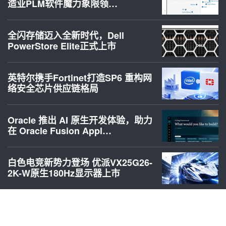
造业PLM软件魔力象限领…
全闪存储迈入全新时代，Dell
PowerStore Elite正式上市
英特尔携手Fortinet打造SP6 重构网
络安全芯片供应链格局
Oracle 推出 AI 原生开发体验，助力
在 Oracle Fusion Appl…
白色电竞新势力登场 优派VX25G26-
2K-W原生180Hz显示器上市