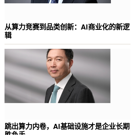
从算力竞赛到品类创新：AI商业化的新逻
辑
跳出算力内卷，AI基础设施才是企业长期
胜负手