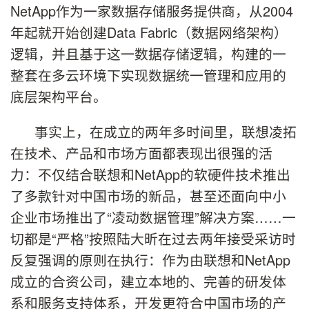
NetApp作为一家数据存储服务提供商，从2004
年起就开始创建Data Fabric（数据网络架构）
逻辑，并且基于这一数据存储逻辑，构建的一
整套在多云环境下实现数据统一管理和应用的
底层架构平台。
事实上，在成立的两年多时间里，联想凌拓
在技术、产品和市场方面都表现出很强的活
力：不仅结合联想和NetApp的软硬件技术推出
了多款针对中国市场的新品，甚至还面向中小
企业市场推出了“凌动数据管理”解决方案……一
切都是“严格”按照陆大昕在过去两年接受采访时
反复强调的原则在执行：作为由联想和NetApp
成立的合资公司，建立本地的、完善的研发体
系和服务支持体系，开发更符合中国市场的产