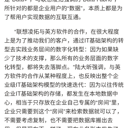
所针对的都是企业用户的“数据”，本质上都是为
了帮用户实现数据的互联互通。
“联想凌拓与英方软件的合作，在很大程度
上是为了推动我们的客户，通过IT基础架构的转
型去实践业务层间的数字化转型：因为如果缺
少了技术的支撑，那么所有的业务层面的数字
化转型，都将失去落脚点。”陆大昕强调，与英
方软件的合作从某种程度上，也反映出整个企
业级IT基础架构模型的快速迭代：因为以往传统
企业IT基础架构的存储，都发生在本地数据中
心，相当于只存放在企业自己专属的“房间”里，
企业只需要到这个“房间”来检索数据就可以了，
不需要考虑复制，也不需要把数据库搬出去