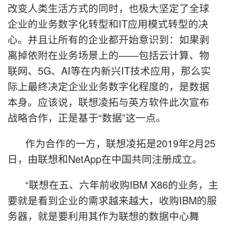
改变人类生活方式的同时，也极大坚定了全球
企业的业务数字化转型和IT应用模式转型的决
心。并且让所有的企业都开始意识到：如果剥
离掉依附在业务场景上的——包括云计算、物
联网、5G、AI等在内新兴IT技术应用，那么实
际上最终决定企业业务数字化程度的，是数据
本身。应该说，联想凌拓与英方软件此次宣布
战略合作，正是基于“数据”这一点。
作为合作的一方，联想凌拓是2019年2月25
日，由联想和NetApp在中国共同注册成立。
“联想在五、六年前收购IBM X86的业务，主
要就是看到企业的需求越来越大，收购IBM的服
务器，就是要利用其作为联想的数据中心舞