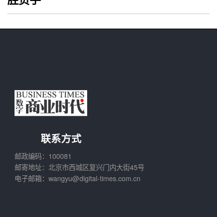
联系方式
邮政编码：100081
邮寄地址：北京市西城区复兴门内大街45号
电子邮箱：wangyu@digital-times.com.cn