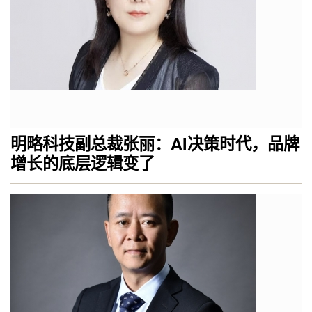
明略科技副总裁张丽：AI决策时代，品牌
增长的底层逻辑变了