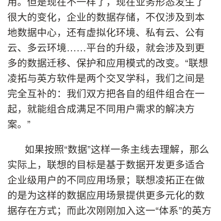
用。但是现在不一样了，现在业务形态发生了
很大的变化，企业的数据存储，不仅涉及到本
地数据中心，还有虚拟化环境、私有云、公有
云、多云环境……平台的升级，就会涉及到更
多的数据迁移、保护和应用模式的改变。“联想
凌拓与英方软件是两个交叉学科，我们之间是
完全互补的：我们双方把各自的组件组合在一
起，就能组合成满足不同用户需求的解决方
案。”
如果按照“数据”这样一条主线去理解，那么
实际上，联想的目标是基于数据开发更多适合
企业级用户的不同应用场景；联想凌拓正在做
的是为这样的数据应用场景提供更多元化的数
据存在方式；而此次刚刚加入这一“体系”的英方