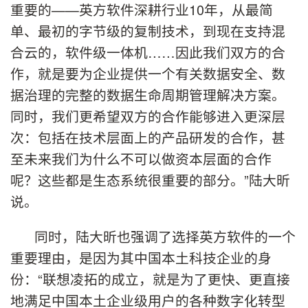
重要的——英方软件深耕行业10年，从最简
单、最初的字节级的复制技术，到现在支持混
合云的，软件级一体机……因此我们双方的合
作，就是要为企业提供一个有关数据安全、数
据治理的完整的数据生命周期管理解决方案。
同时，我们更希望双方的合作能够进入更深层
次：包括在技术层面上的产品研发的合作，甚
至未来我们为什么不可以做资本层面的合作
呢？这些都是生态系统很重要的部分。”陆大昕
说。
同时，陆大昕也强调了选择英方软件的一个
重要理由，是因为其中国本土科技企业的身
份：“联想凌拓的成立，就是为了更快、更直接
地满足中国本土企业级用户的各种数字化转型