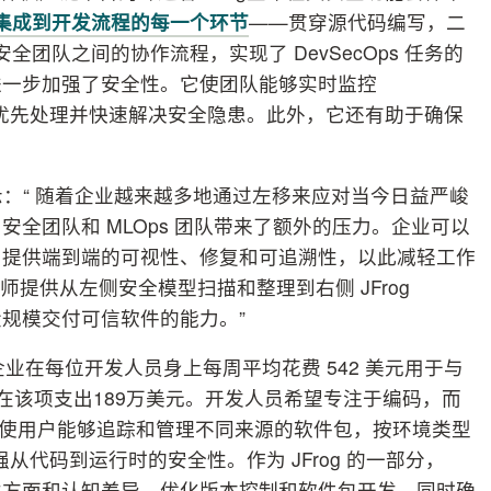
集成到开发流程的每一个环节
——贯穿源代码编写，二
全团队之间的协作流程，实现了 DevSecOps 任务的
进一步加强了安全性。它使团队能够实时监控
识别、优先处理并快速解决安全隐患。此外，它还有助于确保
Karas 表示：“ 随着企业越来越多地通过左移来应对当今日益严峻
全团队和 MLOps 团队带来了额外的压力。企业可以
中提供端到端的可视性、修复和可追溯性，以此减轻工作
师提供从左侧安全模型扫描和整理到右侧 JFrog
高大规模交付可信软件的能力。”
，企业在每位开发人员身上每周平均花费 542 美元用于与
每年在该项支出189万美元。开发人员希望专注于编码，而
ime 使用户能够追踪和管理不同来源的软件包，按环境类型
终加强从代码到运行时的安全性。作为 JFrog 的一部分，
协调性方面和认知差异，优化版本控制和软件包开发，同时确