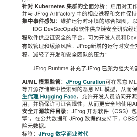
针对
Kubernetes
集群的全面分析
：启用对工
并与 JFrog Artifactory 中的相应进程和文件
集中事件感知
：维护运行时环境的综合视图，
IDC DevSecOps和软件供应链安全研究经
程软件供应链安全的平台，可为开发人员和Dev
有效管理和缓解风险。JFrog新增的运行时安
程，减轻了开发和安全团队的压力”
JFrog Runtime 补充了JFrog 已颇
AI/ML
模型监管
：
JFrog Curation
可在恶意 ML
等开源存储库中检索到的恶意 ML 模型，从而保
生代理 Hugging Face
，允许开发人员访问开源 
用，并确保许可证合规性，从而更安全地使用A
安全开源软件目录
：JFrog 开源软件（OSS）包
擎”。在公共数据和 JFrog 数据的支持下，
险元数据。
标签：
JFrog
数字商业时代