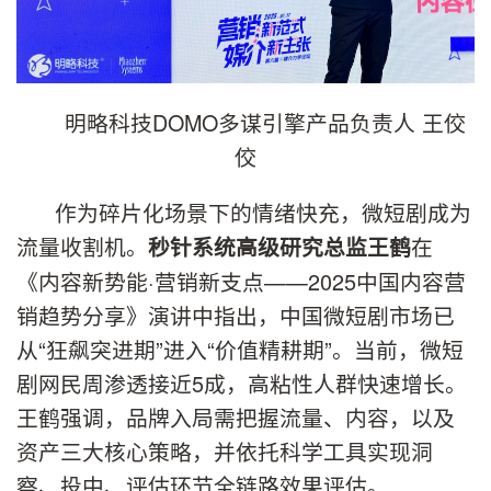
明略科技DOMO多谋引擎产品负责人 王佼
佼
作为碎片化场景下的情绪快充，微短剧成为
流量收割机。
在
秒针系统高级研究总监王鹤
《内容新势能·营销新支点——2025中国内容营
销趋势分享》演讲中指出，中国微短剧市场已
从“狂飙突进期”进入“价值精耕期”。当前，微短
剧网民周渗透接近5成，高粘性人群快速增长。
王鹤强调，品牌入局需把握流量、内容，以及
资产三大核心策略，并依托科学工具实现洞
察、投中、评估环节全链路效果评估。