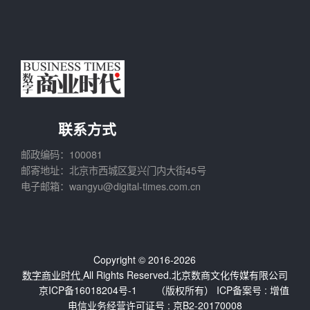
联系方式
邮政编码：100081
邮寄地址：北京市西城区复兴门内大街45号
电子邮箱：wangyu@digital-times.com.cn
Copyright © 2016-2026
数字商业时代
All Rights Reserved.北京数商文化传媒有限公司
京ICP备16018204号-1
（版权所有） ICP备案号 :
增值
电信业务经营许可证号 : 京B2-20170008