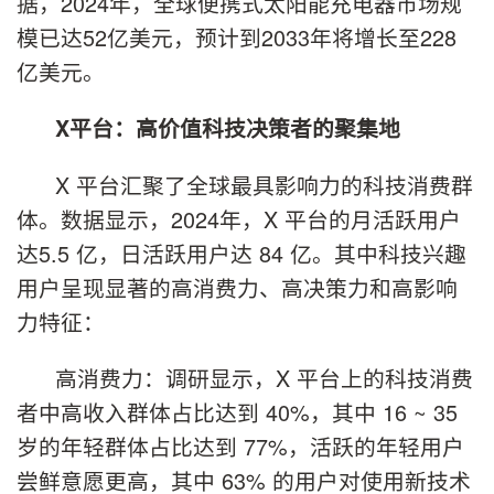
据，2024年，全球便携式太阳能充电器市场规
模已达52亿美元，预计到2033年将增长至228
亿美元。
X平台：高价值科技决策者的聚集地
X 平台汇聚了全球最具影响力的科技消费群
体。数据显示，2024年，X 平台的月活跃用户
达5.5 亿，日活跃用户达 84 亿。其中科技兴趣
用户呈现显著的高消费力、高决策力和高影响
力特征：
高消费力：调研显示，X 平台上的科技消费
者中高收入群体占比达到 40%，其中 16 ~ 35
岁的年轻群体占比达到 77%，活跃的年轻用户
尝鲜意愿更高，其中 63% 的用户对使用新技术