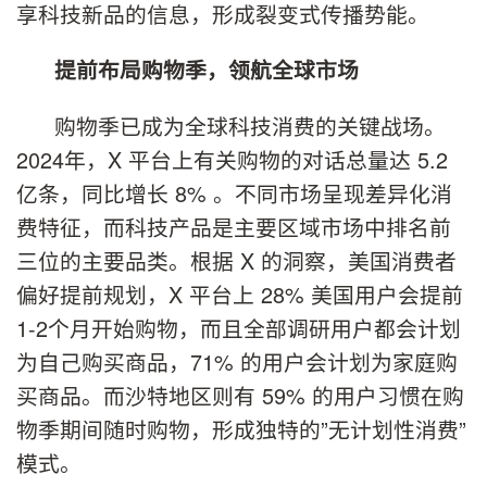
享科技新品的信息，形成裂变式传播势能。
提前布局购物季，领航全球市场
购物季已成为全球科技消费的关键战场。
2024年，X 平台上有关购物的对话总量达 5.2
亿条，同比增长 8% 。不同市场呈现差异化消
费特征，而科技产品是主要区域市场中排名前
三位的主要品类。根据 X 的洞察，美国消费者
偏好提前规划，X 平台上 28% 美国用户会提前
1-2个月开始购物，而且全部调研用户都会计划
为自己购买商品，71% 的用户会计划为家庭购
买商品。而沙特地区则有 59% 的用户习惯在购
物季期间随时购物，形成独特的”无计划性消费”
模式。