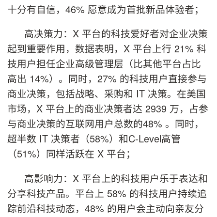
十分有自信，46% 愿意成为首批新品体验者；
高决策力：X 平台的科技爱好者对企业决策
起到重要作用，数据表明，X 平台上行 21% 科
技用户担任企业高级管理层（比其他平台占比
高出 14%）。同时，27% 的科技用户直接参与
商业决策，包括战略、采购和 IT 决策。在美国
市场，X 平台上的商业决策者达 2939 万，占参
与商业决策的互联网用户总数的48% 。同时，
超半数 IT 决策者（58%）和C-Level高管
（51%）同样活跃在 X 平台；
高影响力：X 平台上的科技用户乐于表达和
分享科技产品。平台上 58% 的科技用户持续追
踪前沿科技动态，48% 的用户会主动向亲友分