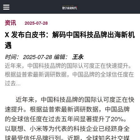
资讯
2025-07-28
X 发布白皮书：解码中国科技品牌出海新机
遇
时间： 2025-07-28
编辑：
王永
近年来，中国科技品牌的国际认可度正在快速提升。
根据益普索最新调研数据，中国品牌的全球信任度在
过去...
近年来，中国科技品牌的国际认可度正在快
速提升。根据益普索最新调研数据，中国品牌
的全球信任度在过去五年间显著提升了20%。
以联想、小米等为代表的科技企业已经跻身全
球最受信任品牌行列。近期，全球知名社交媒