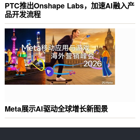
PTC推出Onshape Labs，加速AI融入产
品开发流程
Meta展示AI驱动全球增长新图景