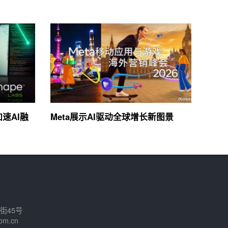
加速AI融
Meta展示AI驱动全球增长新图景
街45号
om.cn