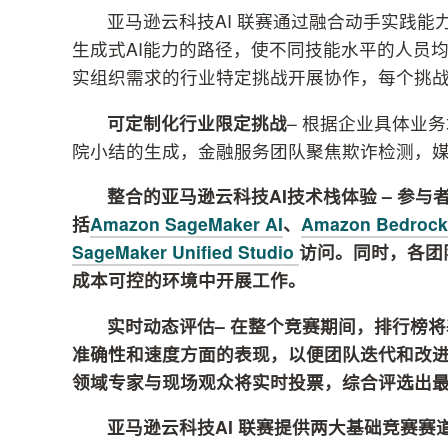
亚马逊云科技AI 联赛通过融合动手实践
生成式AI能力的路径，使不同技能水平的人员均
实组织需求的行业特定挑战开展协作，每个挑
可定制化行业限定挑战
– 根据企业具体业
院小结的生成，金融服务团队聚焦欺诈检测，
整合的亚马逊云科技
AI
技术栈体验
​ –
参与
括
Amazon SageMaker AI
、
Amazon Bedrock
SageMaker Unified Studio
访问。同时，各团
成本可控的环境中开展工作。
实时动态评估
–
在整个竞赛期间，排行榜将
准确性和速度方面的表现，以便团队迭代和改
领域专家与现场观众将实时投票，综合评选出
亚马逊云科技
AI
联赛提供两大基础竞赛赛