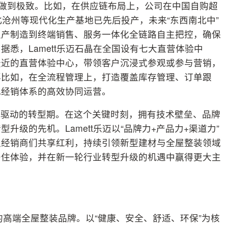
赋能”做到极致。比如，在供应链布局上，公司在中国自购超
北沧州等现代化生产基地已先后投产，未来“东西南北中”
生产制造到终端销售、服务一体化全链路自主把控，确保
悉，Lamett乐迈石晶在全国设有七大直营体验中
最近的直营体验中心，带领客户沉浸式参观或参与营销，
再比如，在全流程管理上，打造覆盖库存管理、订单跟
现经销体系的高效协同运营。
级驱动的转型期。在这个关键时刻，拥有技术壁垒、品牌
级的先机。Lamett乐迈以“品牌力+产品力+渠道力”
让经销商们共享红利，持续引领新型建材与全屋整装领域
居住体验，并在新一轮行业转型升级的机遇中赢得更大主
欧洲的高端全屋整装品牌。以“健康、安全、舒适、环保”为核