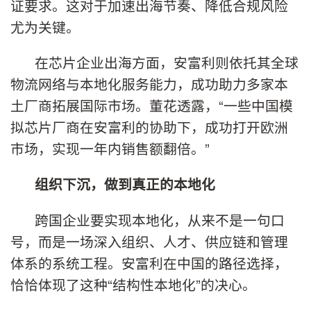
证要求。这对于加速出海节奏、降低合规风险
尤为关键。
在芯片企业出海方面，安富利则依托其全球
物流网络与本地化服务能力，成功助力多家本
土厂商拓展国际市场。董花透露，“一些中国模
拟芯片厂商在安富利的协助下，成功打开欧洲
市场，实现一年内销售额翻倍。”
组织下沉，做到真正的本地化
跨国企业要实现本地化，从来不是一句口
号，而是一场深入组织、人才、供应链和管理
体系的系统工程。安富利在中国的路径选择，
恰恰体现了这种“结构性本地化”的决心。