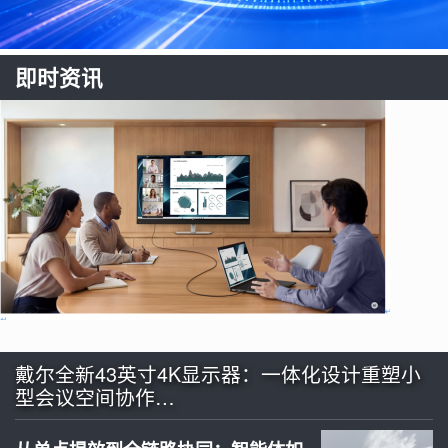
即时资讯
戴尔全新43英寸4K显示器：一体化设计重塑小
型会议空间协作…