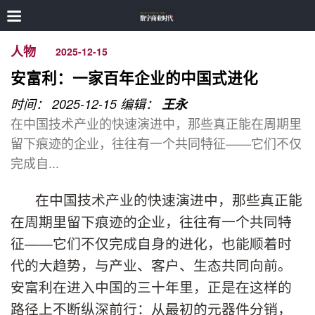
人物
2025-12-15
安富利：一家百年企业的中国式进化
时间： 2025-12-15
编辑：
王永
在中国技术产业的快速演进中，那些真正能在周期里
留下痕迹的企业，往往有一个共同特征——它们不仅
完成自...
在中国技术产业的快速演进中，那些真正能
在周期里留下痕迹的企业，往往有一个共同特
征——它们不仅完成自身的进化，也能顺着时
代的大趋势，与产业、客户、生态共同向前。
安富利在进入中国的三十年里，正是在这样的
路径上不断纵深前行：从最初的元器件分销，