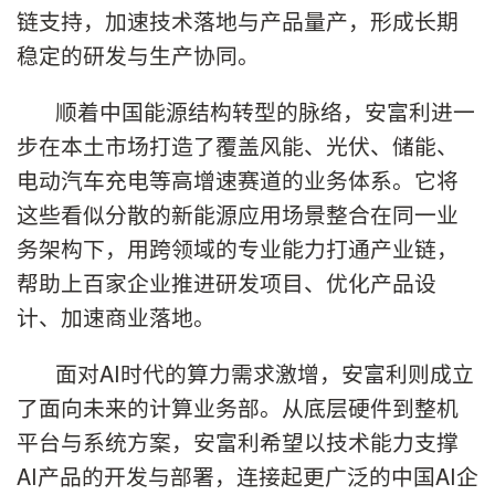
链支持，加速技术落地与产品量产，形成长期
稳定的研发与生产协同。
顺着中国能源结构转型的脉络，安富利进一
步在本土市场打造了覆盖风能、光伏、储能、
电动汽车充电等高增速赛道的业务体系。它将
这些看似分散的新能源应用场景整合在同一业
务架构下，用跨领域的专业能力打通产业链，
帮助上百家企业推进研发项目、优化产品设
计、加速商业落地。
面对AI时代的算力需求激增，安富利则成立
了面向未来的计算业务部。从底层硬件到整机
平台与系统方案，安富利希望以技术能力支撑
AI产品的开发与部署，连接起更广泛的中国AI企