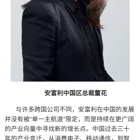
安富利中国区总裁董花
与许多跨国公司不同，安富利在中国的发展
并没有被“单一主航道”限定，而是持续在更广阔
的产业向量中寻找新的增长点。中国过去三十
年的产业变迁，从消费电子、移动通信，到智