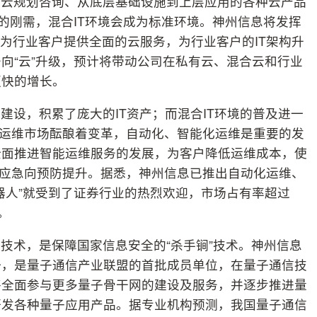
供云规划咨询、从底层基础设施到上层应用的各种云产品
的刚需，混合IT环境会成为标准环境。神州信息将发挥
，为行业客户提供全面的云服务，为行业客户的IT架构升
向“云”升级，预计将带动公司在私有云、混合云和行业
更快的增长。
建设，积累了庞大的IT资产；而混合IT环境的普及进一
IT运维市场酝酿着变革，自动化、智能化运维是重要的发
全面推进智能运维服务的发展，为客户降低运维成本，使
也从应急向预防提升。据悉，神州信息已推出自动化运维、
器人”就受到了证券行业的热烈欢迎，市场占有率超过
。
技术，是保障国家信息安全的“杀手锏”技术。神州信息
一，是量子通信产业联盟的首批成员单位，在量子通信技
将全面参与更多量子骨干网的建设及服务，并逐步推进量
研发各种量子应用产品。据专业机构预测，我国量子通信