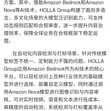
方案。其中，借助Amazon Bedrock和Amazon
Nova等AI技术，HOLLA Group构建了面向多语
言、多文化场景的大模型泛识别能力，可支持
动态规则匹配和合规审查，进一步提升内容治
理效率，保障全球业务在合规框架下稳定运
营。
在自动化内容检测与打标场景，针对传统模
型标签不统一、定制能力不强的问题，HOLLA
Group应用Amazon Bedrock作为AI技术的核心
平台，可以轻松访问上百种行业领先的基础模
型并进行选择、部署自定义模型，同时通过调
用Amazon Nova模型进行图像识别与内容审
核，可对实时视频、语音和文本进行低成本、
高精度的自动检测，系统检测与打标覆盖率从