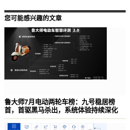
您可能感兴趣的文章
鲁大师7月电动两轮车榜：九号稳居榜
首，首驱黑马杀出，系统体验持续深化