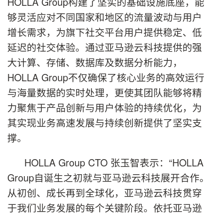
HOLLA Group构建了坚实的基础设施底座，能
够灵活应对不同国家和地区的流量波动与用户
增长需求，为旗下社交平台用户提供稳定、低
延迟的社交体验。通过亚马逊云科技提供的强
大计算、存储、数据库及数据分析能力，
HOLLA Group不仅确保了核心业务的高效运行
与海量数据的实时处理，更使其团队能够将精
力聚焦于产品创新与用户体验的持续优化，为
其实现业务高速发展与持续创新提供了坚实支
撑。
HOLLA Group CTO 张玉智表示：“HOLLA
Group自诞生之初就与亚马逊云科技展开合作。
从初创、成长再到全球化，亚马逊云科技贯穿
于我们业务发展的每个关键阶段。依托亚马逊