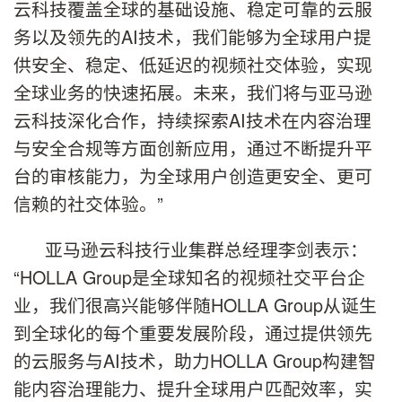
云科技覆盖全球的基础设施、稳定可靠的云服
务以及领先的AI技术，我们能够为全球用户提
供安全、稳定、低延迟的视频社交体验，实现
全球业务的快速拓展。未来，我们将与亚马逊
云科技深化合作，持续探索AI技术在内容治理
与安全合规等方面创新应用，通过不断提升平
台的审核能力，为全球用户创造更安全、更可
信赖的社交体验。”
亚马逊云科技行业集群总经理李剑表示：
“HOLLA Group是全球知名的视频社交平台企
业，我们很高兴能够伴随HOLLA Group从诞生
到全球化的每个重要发展阶段，通过提供领先
的云服务与AI技术，助力HOLLA Group构建智
能内容治理能力、提升全球用户匹配效率，实