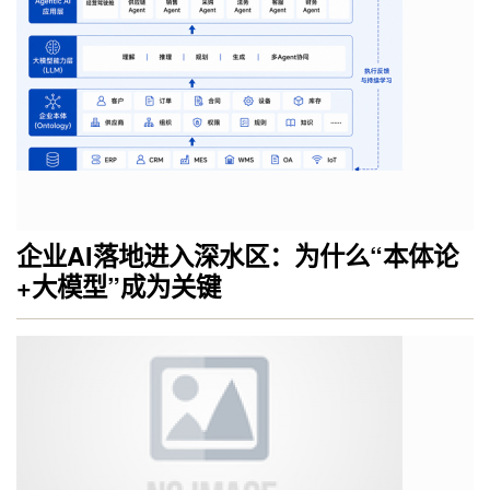
企业AI落地进入深水区：为什么“本体论
+大模型”成为关键