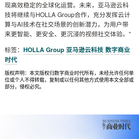
现高效稳定的全球化运营。未来，亚马逊云科
技将继续与HOLLA Group合作，充分发挥云计
算与AI技术在社交场景的创新潜力，为用户带
来更智能、更安全、更沉浸的视频社交体验。”
标签：
HOLLA Group
亚马逊云科技
数字商业
时代
版权声明：本文版权归数字商业时代所有，未经允许任何单
位或个人不得转载，复制或以任何其他方式使用本文全部或
部分，侵权必究。