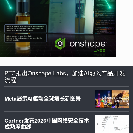
PTC推出Onshape Labs，加速AI融入产品开发
流程
Meta展示AI驱动全球增长新图景
Gartner发布2026中国网络安全技术
成熟度曲线