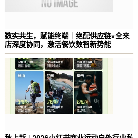
数实共生，赋能终端｜绝配供应链×全来
店深度协同，激活餐饮数智新势能
秋上新 | 2026小红书商业运动户外行业私