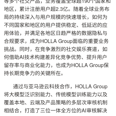
等多个社交产品，业务覆盖全球超190个国家和
地区，累计注册用户超2.3亿。随着全球业务布
局的持续深入与用户规模的快速增长，如何为
不同国家和地区的用户提供稳定、低延迟的应
用体验，并满足各地区日趋严格的数据隐私与
合规要求，成为HOLLA Group面临的重要业务
挑战。同时，在竞争激烈的社交娱乐赛道，如
何借助AI技术构建差异化竞争优势、提升用户
留存率与商业化能力，也成为HOLLA Group保
持长期竞争力的关键所在。
通过与亚马逊云科技合作，HOLLA Group
将大模型泛识别能力、传统模型训练能力以及
覆盖本地、云端及产品策略的多层次审核机制
相结合，打造了三位一体全方位的AI审核解决