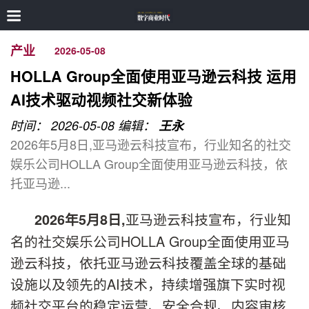
产业
2026-05-08
HOLLA Group全面使用亚马逊云科技 运用
AI技术驱动视频社交新体验
时间： 2026-05-08
编辑：
王永
2026年5月8日,亚马逊云科技宣布，行业知名的社交
娱乐公司HOLLA Group全面使用亚马逊云科技，依
托亚马逊...
亚马逊云科技宣布，行业知
2026
年
5
月
8
日,
名的社交娱乐公司HOLLA Group全面使用亚马
逊云科技，依托亚马逊云科技覆盖全球的基础
设施以及领先的AI技术，持续增强旗下实时视
频社交平台的稳定运营、安全合规、内容审核