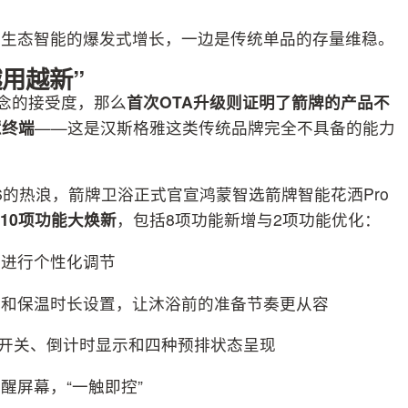
是生态智能的爆发式增长，一边是传统单品的存量维稳。
越用越新”
概念的接受度，那么
首次OTA升级则证明了箭牌的产品不
慧终端
——这是汉斯格雅这类传统品牌完全不具备的能力
026的热浪，箭牌卫浴正式官宣鸿蒙智选箭牌智能花洒Pro
10项功能大焕新
，包括8项功能新增与2项功能优化：
长进行个性化调节
能和保温时长设置，让沐浴前的准备节奏更从容
立开关、倒计时显示和四种预排状态呈现
醒屏幕，“一触即控”