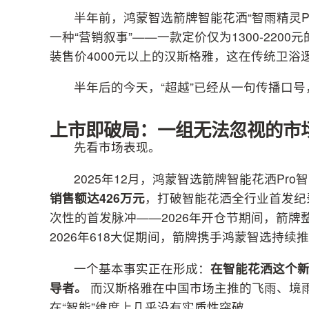
半年前，鸿蒙智选箭牌智能花洒“智雨精灵P
一种“营销叙事”——一款定价仅为1300-22
装售价4000元以上的汉斯格雅，这在传统卫浴
半年后的今天，“超越”已经从一句传播口
上市即破局：一组无法忽视的市
先看市场表现。
2025年12月，鸿蒙智选箭牌智能花洒Pr
销售额达426万元
，打破智能花洒全行业首发纪
次性的首发脉冲——2026年开仓节期间，箭牌
2026年618大促期间，箭牌携手鸿蒙智选持
一个基本事实正在形成：
在智能花洒这个
导者。
而汉斯格雅在中国市场主推的飞雨、境
在“智能”维度上几乎没有实质性突破。