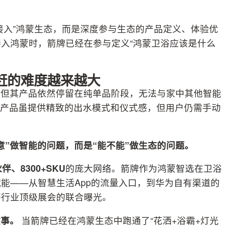
接入”鸿蒙生态，而是深度参与生态的产品定义、体验优
入鸿蒙时，箭牌已经在参与定义“鸿蒙卫浴应该是什么
赶的难度越来越大
。但其产品依然停留在纯单品阶段，无法与家中其他智能
端产品虽提供精致的出水模式和仪式感，但用户仍需手动
意”做智能的问题，而是“能不能”做生态的问题。
伴、8300+SKU
的庞大网络。箭牌作为鸿蒙智选在卫浴
能——从智慧生活App的流量入口，到华为自有渠道的
E等行业顶级展会的联合曝光。
故事。
当箭牌已经在鸿蒙生态中跑通了“花洒+浴霸+灯光