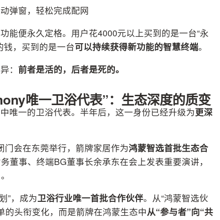
自动弹窗，轻松完成配网
能便永久定格。用户花4000元以上买到的是一台“永
的钱，买到的是一台
可以持续获得新功能的智慧终端
。
差异：
前者是活的，后者是死的。
rmony唯一卫浴代表”：生态深度的质变
伴中唯一的卫浴代表。半年后，这一身份已经升级为
更深
态CXO闭门会在东莞举行，箭牌家居作为
鸿蒙智选首批生态合
务董事、终端BG董事长余承东在会上发表重要演讲，
向。
计划”，成为
卫浴行业唯一首批合作伙伴
。从“鸿蒙智选伙
不是简单的头衔变化，而是箭牌在鸿蒙生态中
从“参与者”向“共