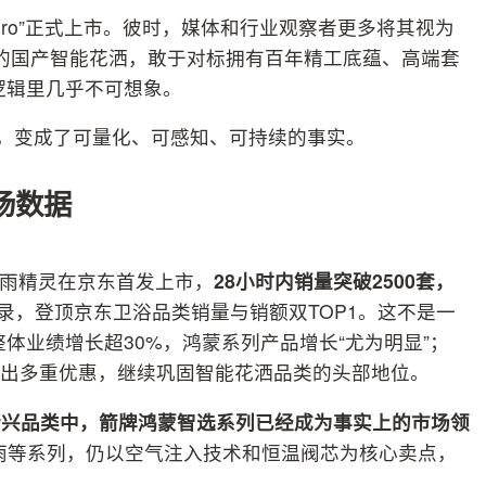
ro”正式上市。彼时，媒体和行业观察者更多将其视为
00元的国产智能花洒，敢于对标拥有百年精工底蕴、高端套
逻辑里几乎不可想象。
号，变成了可量化、可感知、可持续的事实。
场数据
o智雨精灵在京东首发上市，
28小时内销量突破2500套，
录，登顶京东卫浴品类销量与销额双TOP1。这不是一
整体业绩增长超30%，鸿蒙系列产品增长“尤为明显”；
续推出多重优惠，继续巩固智能花洒品类的头部地位。
新兴品类中，箭牌鸿蒙智选系列已经成为事实上的市场领
雨等系列，仍以空气注入技术和恒温阀芯为核心卖点，