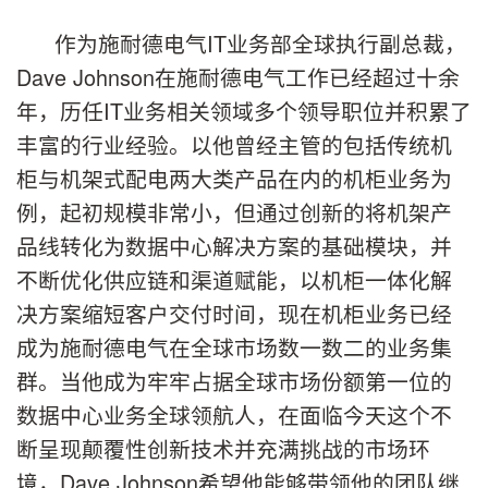
作为施耐德电气IT业务部全球执行副总裁，
Dave Johnson在施耐德电气工作已经超过十余
年，历任IT业务相关领域多个领导职位并积累了
丰富的行业经验。以他曾经主管的包括传统机
柜与机架式配电两大类产品在内的机柜业务为
例，起初规模非常小，但通过创新的将机架产
品线转化为数据中心解决方案的基础模块，并
不断优化供应链和渠道赋能，以机柜一体化解
决方案缩短客户交付时间，现在机柜业务已经
成为施耐德电气在全球市场数一数二的业务集
群。当他成为牢牢占据全球市场份额第一位的
数据中心业务全球领航人，在面临今天这个不
断呈现颠覆性创新技术并充满挑战的市场环
境，Dave Johnson希望他能够带领他的团队继