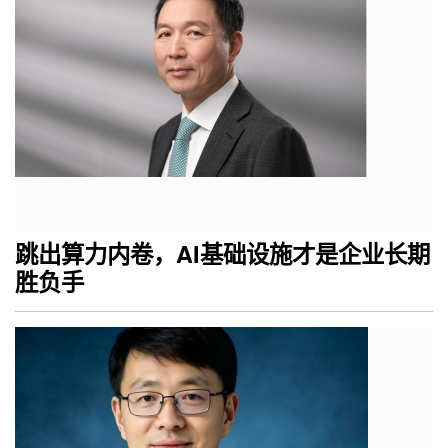
跳出算力内卷，AI基础设施才是企业长期
胜负手