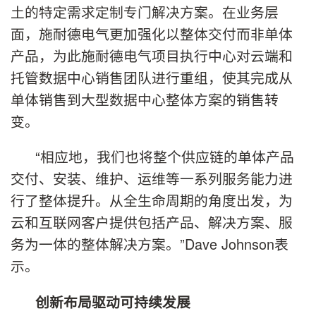
土的特定需求定制专门解决方案。在业务层
面，施耐德电气更加强化以整体交付而非单体
产品，为此施耐德电气项目执行中心对云端和
托管数据中心销售团队进行重组，使其完成从
单体销售到大型数据中心整体方案的销售转
变。
“相应地，我们也将整个供应链的单体产品
交付、安装、维护、运维等一系列服务能力进
行了整体提升。从全生命周期的角度出发，为
云和互联网客户提供包括产品、解决方案、服
务为一体的整体解决方案。”Dave Johnson表
示。
创新布局驱动可持续发展