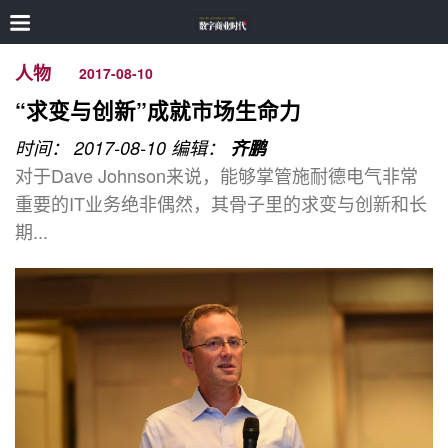
人物
2017-08-10
“求变与创新”成就市场生命力
时间： 2017-08-10
编辑：
齐鹏
对于Dave Johnson来说，能够掌管施耐德电气非常
重要的IT业务绝非偶然，其骨子里的求变与创新和长
期...