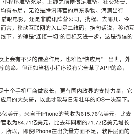
场。小程序准备充足，上线之前便做足准备，社交场景、
等均有布局，无论是腾讯阵营的京东购物、滴滴出行
+、猫眼电影，还是非腾讯阵营公司，携程、去哪儿、今
信而言，移动互联网的入口是二维码，换句话说，移动互
线下，的确是“连接一切”的目标又进一步，这是微信的
及上会有不少的借鉴作用，也难怪“快应用”一出世，外
程序的命。但正如当初小程序没有完全革了APP的命，
止是十个手机厂商做家长，更有国内政界的支持力量，它
应用的大头哥，以此才能与日渐壮年的iOS一决高下。
3亿美元，来自于iPhone的营收为615.76亿美元，比去
营收为84.71亿美元，比去年同期的71.72亿美元增长
。所以，即使iPhone在出货量方面不足，软件层面的