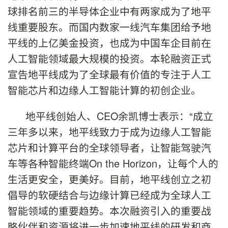
球排名前三的半导体企业中有两家成为了地平
线重要股东。而国内数家一线汽车集团给予地
平线的上亿美金投资，也成为中国车企目前在
人工智能领域最大规模的投资。本轮融资正式
宣告地平线成为了全球最有价值的专注于人工
智能芯片和边缘人工智能计算的初创企业。
地平线创始人、CEO余凯博士表示：“成立
三年多以来，地平线致力于成为边缘人工智能
芯片和计算平台的全球领导者，让智能驾驶汽
车等各种智能终端On the Horizon，让每个人的
生活更安全，更美好。目前，地平线创立之初
倡导的软硬结合与边缘计算已经成为全球人工
智能领域的重要趋势。本次融资引入的重要战
略伙伴和资源将进一步加速地平线的研发和商