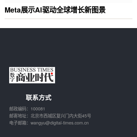
Meta展示AI驱动全球增长新图景
联系方式
邮政编码：100081
邮寄地址：北京市西城区复兴门内大街45号
电子邮箱：wangyu@digital-times.com.cn