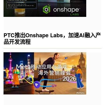
PTC推出Onshape Labs，加速AI融入产
品开发流程