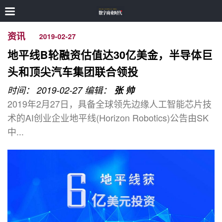
资讯
2019-02-27
地平线B轮融资估值达30亿美金，半导体巨
头和顶尖汽车集团联合领投
时间： 2019-02-27
编辑：
张 帅
2019年2月27日，具备全球领先边缘人工智能芯片技
术的AI创业企业地平线(Horizon Robotics)公告由SK
中...