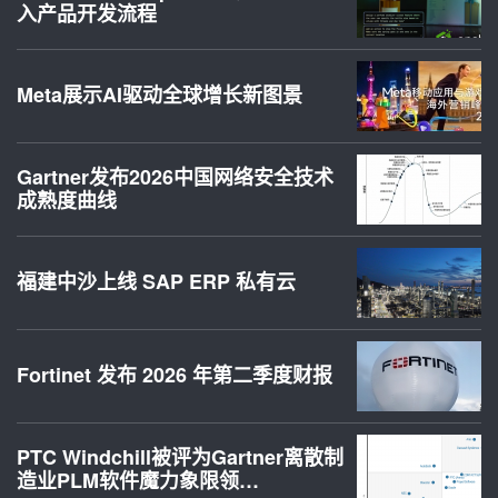
入产品开发流程
Meta展示AI驱动全球增长新图景
Gartner发布2026中国网络安全技术
成熟度曲线
福建中沙上线 SAP ERP 私有云
Fortinet 发布 2026 年第二季度财报
PTC Windchill被评为Gartner离散制
造业PLM软件魔力象限领…