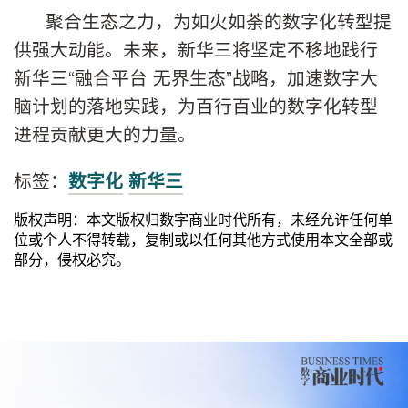
聚合生态之力，为如火如荼的数字化转型提
供强大动能。未来，新华三将坚定不移地践行
新华三“融合平台 无界生态”战略，加速数字大
脑计划的落地实践，为百行百业的数字化转型
进程贡献更大的力量。
标签：
数字化
新华三
版权声明：本文版权归数字商业时代所有，未经允许任何单
位或个人不得转载，复制或以任何其他方式使用本文全部或
部分，侵权必究。