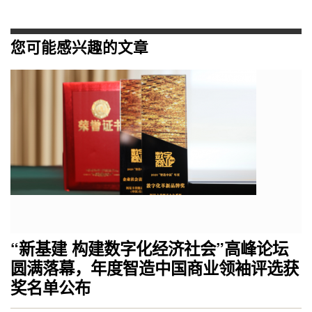
您可能感兴趣的文章
“新基建 构建数字化经济社会”高峰论坛
圆满落幕，年度智造中国商业领袖评选获
奖名单公布