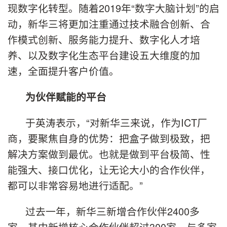
现数字化转型。随着2019年“数字大脑计划”的启
动，新华三将更加注重通过技术融合创新、合
作模式创新、服务能力提升、数字化人才培
养、以及数字化生态平台建设五大维度的加
速，全面提升客户价值。
为伙伴赋能的平台
于英涛表示，“对新华三来说，作为ICT厂
商，要聚焦自身的优势：把盒子做到极致，把
解决方案做到最优。也就是做到平台极简、性
能强大、接口优化，让无论大小的合作伙伴，
都可以非常容易地进行适配。”
过去一年，新华三新增合作伙伴2400多
家，其中新增核心合作伙伴超过300家，与多家