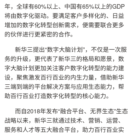
年，全球有60%以上、中国有65%以上的GDP
将由数字化驱动。要满足客户多样化的、日益
增加的数字化转型创新需求，便需要联合更多
的伙伴进行更紧密的合作。
新华三提出“数字大脑计划”，不仅是一次服
务的升级，更代表了新华三的格局和愿景，数
字大脑计划更加关注客户数字化转型的能力建
设，聚焦激发百行百业的内生力量，借助新华
三端到端的平台解决方案与应用生态能力，帮
助百行百业打造数字化转型的核心能力。
而自2018年发布“融合平台、无界生态”生态
战略以来，新华三就通过技术、营销、运营、
服务和人才等五大融合平台，助力百行百业实