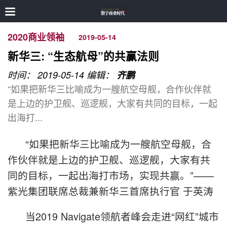
2020商业领袖
2019-05-14
新华三: “生态航母”的共赢法则
时间： 2019-05-14
编辑：
齐鹏
“如果把新华三比喻成为一艘航空母舰，合作伙伴就
是上边的护卫舰、巡逻舰，大家有共同的目标，一起
出海打...
“如果把新华三比喻成为一艘航空母舰，合
作伙伴就是上边的护卫舰、巡逻舰，大家有共
同的目标，一起出海打市场，实现共赢。”——
紫光集团联席总裁兼新华三首席执行官 于英涛
当2019 Navigate领航者峰会走进“网红”城市