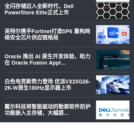
全闪存储迈入全新时代，Dell
PowerStore Elite正式上市
英特尔携手Fortinet打造SP6 重构网
络安全芯片供应链格局
Oracle 推出 AI 原生开发体验，助力
在 Oracle Fusion Appl…
白色电竞新势力登场 优派VX25G26-
2K-W原生180Hz显示器上市
戴尔科技将智能驱动的勒索软件防护
功能嵌入主存储，大幅提…