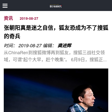
资讯
2019-08-27
张朝阳真是迷之自信，狐友恐成为不了搜狐
的奇兵
时间： 2019-08-27
编辑：
龚进辉
从ChinaRen到搜狐微博再到狐友，搜狐三战社交领
域，可谓“起个大早，赶个晚集”。 6月9日，搜狐正...