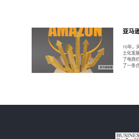
亚马
10年，
土化发
了电商
了一条合