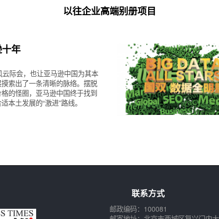
以往企业高端别册项目
逊十年
风云际会，也让亚马逊中国为其本
展摸索出了一条清晰的脉络。摆脱
价格的怪圈，亚马逊中国终于找到
适本土发展的“激进”路线。
联系方式
邮政编码：100081
邮寄地址：北京市西城区复兴门内大