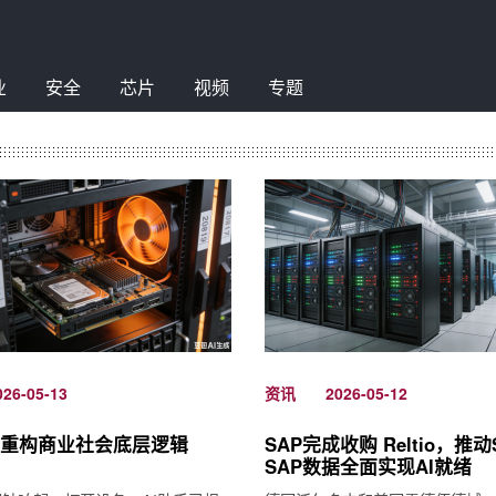
业
安全
芯片
视频
专题
资讯
026-05-13
2026-05-12
I重构商业社会底层逻辑
SAP完成收购 Reltio，推
SAP数据全面实现AI就绪