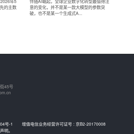
026年5
伴随AI崛起，全球企业数字化转型最值得注
领先的主数
意的变化，并不是某一款大模型的参数突
破，也不是某一个生成式A...
街45号
om.cn
04号-1
增值电信业务经营许可证号 : 京B2-20170008
声明。