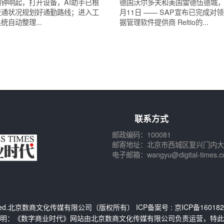
钟响起，打开设备，AI助手已根
德国沃尔多夫和美国雷德伍德城，2
交通状况规划好通勤路线；进入工
月11日 —— SAP宣布已完成对
统自动整理...
据管理软件提供商 Reltio的...
联系方式
邮政编码：100081
邮寄地址：北京市西城区复兴门内大
电子邮箱：wangyu@digital-times.c
Reserved.北京数商文化传媒有限公司（版权所有） ICP备案号 :
京ICP备160182
明：《数字商业时代》网站由北京数商文化传媒有限公司负责运营，特此