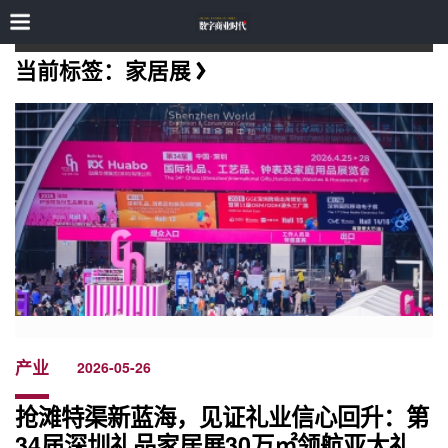
当前标签：家居展
产业
2026-05-26
抢滩特渠新蓝海，见证礼业信心回升：第
34届深圳礼品家居展30万㎡领航亚太礼