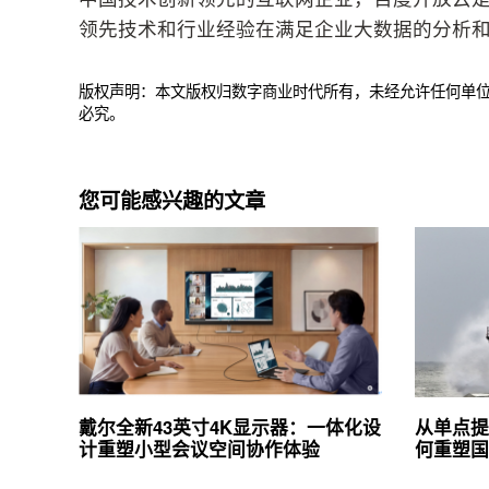
领先技术和行业经验在满足企业大数据的分析和
版权声明：本文版权归数字商业时代所有，未经允许任何单
必究。
您可能感兴趣的文章
戴尔全新43英寸4K显示器：一体化设
从单点提
计重塑小型会议空间协作体验
何重塑国