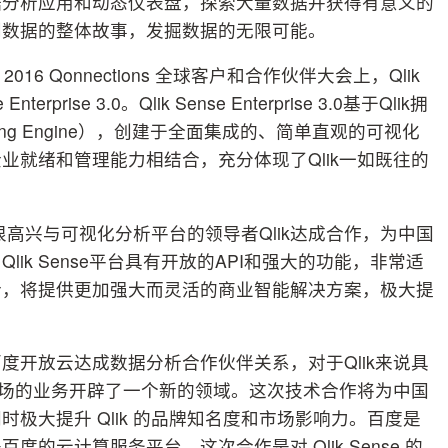
据分析应用和动态仪表盘，探索大量数据并获得有意义的
到数据的整体故事，发掘数据的无限可能。
16 Qonnections 全球客户和合作伙伴大会上，Qlik
ise 3.0。Qlik Sense Enterprise 3.0基于Qlik拥
dexing Engine），创建于全面集成的、简单直观的可视化
业就绪和管理能力相结合，充分体现了Qlik一如既往的
高兴与可视化分析平台的领导者Qlik达成合作，为中国
ik Sense平台具有开放的API和强大的功能，非常适
合，将提供更加强大而灵活的商业智能解决方案，极大提
百度开放云达成数据分析合作伙伴关系，对于Qlik来说具
国市场的业务开辟了一个新的领域。这次技术合作将为中国
极大提升 Qlik 的品牌知名度和市场影响力。百度是
云计算服务平台，这次合作是对 Qlik Sense 的