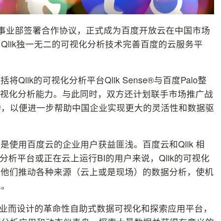
云计算事业部签署合作协议，正式成为百度开放云在中国市场
Qlik独一无二的可视化分析技术完善百度的云服务平
ik的可视化分析平台Qlik Sense®与百度Palo整
助的可视化分析能力。与此同时，双方还计划联手市场推广战
动，以便进一步帮助中国企业实现更大的灵活性和数据驱
使用百度云的企业用户获益匪浅。百度云和Qlik 相
BI分析平台或正在云上运行BI的用户来说，Qlik的可视化
帮助他们推动各种来源（云上或是现场）的数据分析，使机
见。
组和企业而设计的革命性自助式数据可视化和探索应用平台，