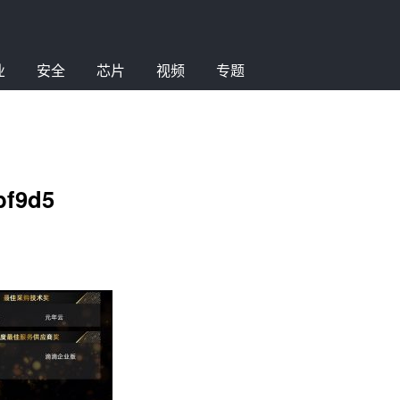
业
安全
芯片
视频
专题
bf9d5