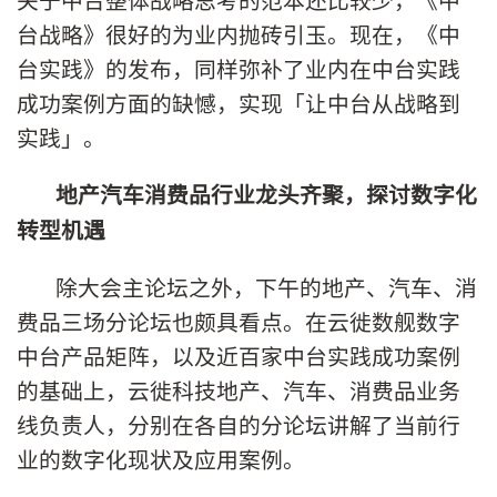
台战略》很好的为业内抛砖引玉。现在，《中
台实践》的发布，同样弥补了业内在中台实践
成功案例方面的缺憾，实现「让中台从战略到
实践」。
地产汽车消费品行业龙头齐聚，探讨数字化
转型机遇
除大会主论坛之外，下午的地产、汽车、消
费品三场分论坛也颇具看点。在云徙数舰数字
中台产品矩阵，以及近百家中台实践成功案例
的基础上，云徙科技地产、汽车、消费品业务
线负责人，分别在各自的分论坛讲解了当前行
业的数字化现状及应用案例。