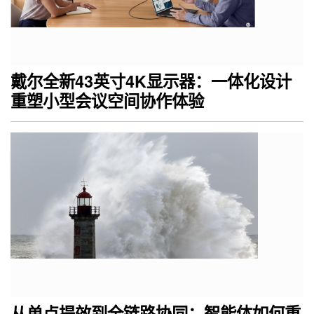
戴尔全新43英寸4K显示器：一体化设计
重塑小型会议空间协作体验
从单点提效到全链路协同：智能体如何重