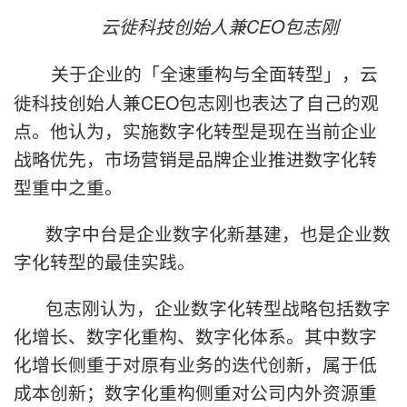
云徙科技创始人兼CEO包志刚
关于企业的「全速重构与全面转型」，云
徙科技创始人兼CEO包志刚也表达了自己的观
点。他认为，实施数字化转型是现在当前企业
战略优先，市场营销是品牌企业推进数字化转
型重中之重。
数字中台是企业数字化新基建，也是企业数
字化转型的最佳实践。
包志刚认为，企业数字化转型战略包括数字
化增长、数字化重构、数字化体系。其中数字
化增长侧重于对原有业务的迭代创新，属于低
成本创新；数字化重构侧重对公司内外资源重