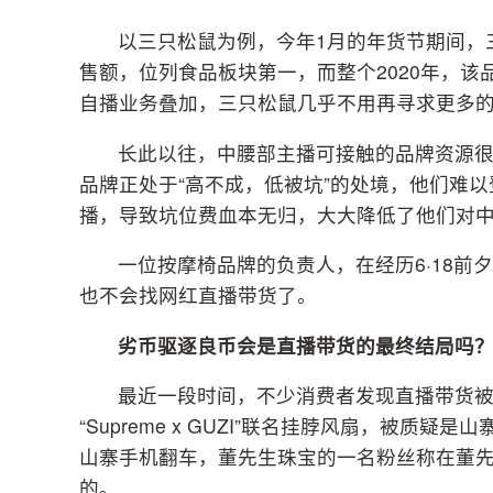
以三只松鼠为例，今年1月的年货节期间，三
售额，位列食品板块第一，而整个2020年，该
自播业务叠加，三只松鼠几乎不用再寻求更多
长此以往，中腰部主播可接触的品牌资源
品牌正处于“高不成，低被坑”的处境，他们难
播，导致坑位费血本无归，大大降低了他们对
一位按摩椅品牌的负责人，在经历6·18
也不会找网红直播带货了。
劣币驱逐良币会是直播带货的最终结局吗
最近一段时间，不少消费者发现直播带货
“Supreme x GUZI”联名挂脖风扇，被质
山寨手机翻车，董先生珠宝的一名粉丝称在董
的。