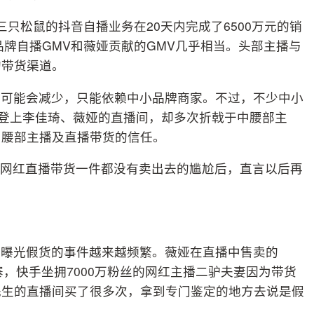
只松鼠的抖音自播业务在20天内完成了6500万元的销
品牌自播GMV和薇娅贡献的GMV几乎相当。头部主播与
的带货渠道。
很可能会减少，只能依赖中小品牌商家。不过，不少中小
以登上李佳琦、薇娅的直播间，却多次折戟于中腰部主
中腰部主播及直播带货的信任。
前夕网红直播带货一件都没有卖出去的尴尬后，直言以后再
？
被曝光假货的事件越来越频繁。薇娅在直播中售卖的
疑是山寨，快手坐拥7000万粉丝的网红主播二驴夫妻因为带货
先生的直播间买了很多次，拿到专门鉴定的地方去说是假