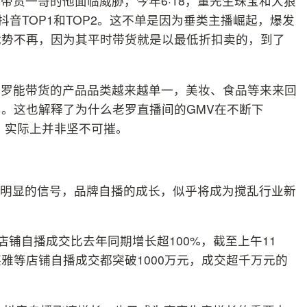
带货一哥的他面临威胁，今年6·18，董先生珠宝和大狼
音TOP1和TOP2。这不单是因为垂类主播崛起，爆发
优势不再，因为其平时带货就是以最低折扣卖的，到了
老罗能带货的产品品类越来越单一，美妆、食品等来来回
。这也解释了为什么老罗直播间的GMV在不断下
，实际上并非坚不可摧。
个很明显的信号，品牌自播的成长，似乎将成为搅乱行业新
店铺自播成交比去年同期增长超100%，截至上午11
雅等店铺自播成交都突破1000万元，成交超千万元的