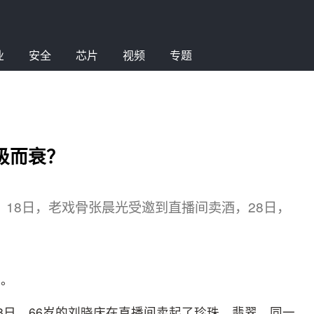
业
安全
芯片
视频
专题
极而衰？
 18日，老戏骨张晨光受邀到直播间卖酒，28日，
潮。
8日，66岁的刘晓庆在直播间卖起了珍珠、翡翠，同一