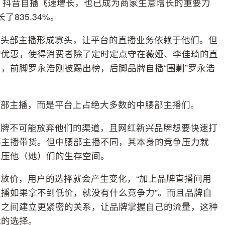
》，抖音自播飞速增长，也已成为商家生意增长的重要力
835.34%。
望头部主播形成寡头，让平台的直播业务依赖于他们。但
的优惠，使得消费者除了定时定点守在薇娅、李佳琦的直
，前脚罗永浩刚被踢出榜，后脚品牌自播“围剿”罗永浩
头部主播，而是平台上占绝大多数的中腰部主播们。
品牌不可能放弃他们的渠道，且网红新兴品牌想要快速打
部主播带货。但中腰部主播不同，其本身的竞争压力就
挤压他（她）们的生存空间。
放价，用户的选择就会产生变化，“加上品牌直播间用
播如果拿不到低价，就没有什么竞争力”。而且品牌自
户之间建立更紧密的关系，让品牌掌握自己的流量，这种
优的选择。