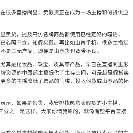
是在很多直播间里，卖假货正在成为一场主播和假货供应
间里卖货，提及高仿名牌商品都使用已经定好的暗语，
消费者也早已心照不宣，知假买假。再比如山寨手机，很多主播堂
要不是三无产品，即便是山寨货也照带不误。
，尤其是化妆品、珠宝、皮具等产品，早已在直播间里形
品牌资源的中腰部主播提供了生存空间，可是越是假货卖
让更多的主播降低了选品的门槛，投入假货或山寨品的怀
时表示，如果是假货，我安排找愿意卖假货的小主播，
有三分之一是这样，大家你情我愿的，就像有些平台直接
，卖方会越来越倾向于售卖假货，而正品或只卖正品的主