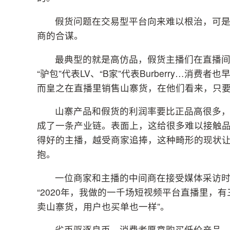
假货问题在交易型平台向来难以根治，可
商的合谋。
最典型的就是高仿品，假货主播们在直播
“驴包”代表LV、“B家”代表Burberry…
而皇之在直播里销售山寨货，在他们看来，只
山寨产品和假货的利润率要比正品高很多
成了一条产业链。表面上，这给很多难以接触
得好的主播，越受商家追捧，这种畸形的现状
抱。
一位商家和主播的中间商在接受媒体采访
“2020年，我做的一千场短视频平台直播里，
卖山寨货，用户也买单也一样”。
劣币驱逐良币，消费者愿意购买低价产品