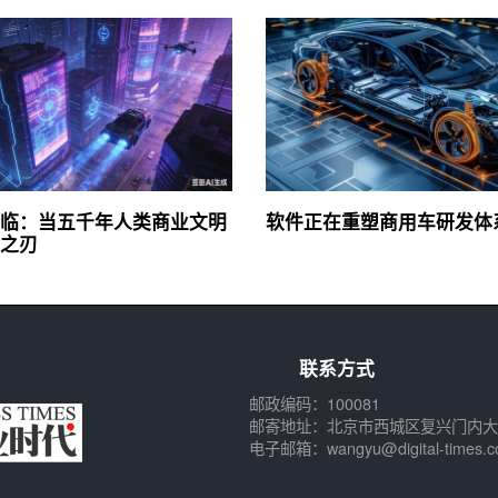
降临：当五千年人类商业文明
软件正在重塑商用车研发体
之刃
联系方式
邮政编码：100081
邮寄地址：北京市西城区复兴门内大
电子邮箱：wangyu@digital-times.c