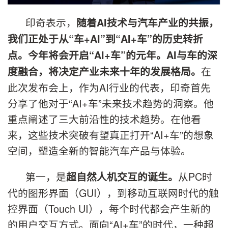
印奇表示，
随着
AI
技术与汽车产业的共振，
我们正处于从
“
车
+AI”
到
“AI+
车
”
的历史转折
点。今年将会开启
“AI+
车
”
的元年。
AI
与车的深
在
度融合，将决定产业未来十年的发展格局。
此次发布会上，作为AI行业的代表，印奇首先
分享了他对于“AI+车”未来技术趋势的洞察。他
重点阐述了三大前沿性的技术趋势。在他看
来，这些技术突破有望真正打开“AI+车”的想象
空间，塑造全新的智能汽车产品与体验。
第一，是
从PC时
超自然人机交互的诞生。
代的图形界面（GUI），到移动互联网时代的触
控界面（Touch UI），每个时代都会产生新的
的用户交互方式。面向“AI+车”的时代，一种超