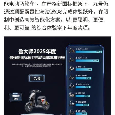
能电动两轮车”。在严格新国标框架下，九号仍
通过顶配鼹鼠控与凌波OS完成体验跃升，在限
制中创造高效智能化方案，以“更聪明、更便
利、更可靠”的综合体验拿下年度奖项。