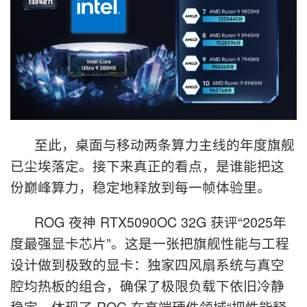
至此，桌面与移动两条算力主线的年度旗舰
已尘埃落定。接下来真正的看点，是谁能把这
份巅峰算力，稳定地释放到每一帧体验里。
ROG 夜神 RTX5090OC 32G 获评“2025年
度最强显卡芯片”。这是一张把旗舰性能与工程
设计做到极致的显卡：独家四风扇系统与真空
腔均热板的组合，确保了极限负载下依旧冷静
稳定，体现了 ROG 在高端硬件领域“把性能释