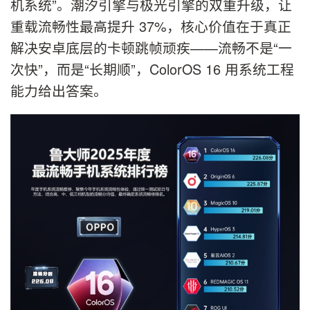
机系统”。潮汐引擎与极光引擎的双重升级，让
重载流畅性最高提升 37%，核心价值在于真正
解决安卓底层的卡顿跳帧顽疾——流畅不是“一
次快”，而是“长期顺”，ColorOS 16 用系统工程
能力给出答案。