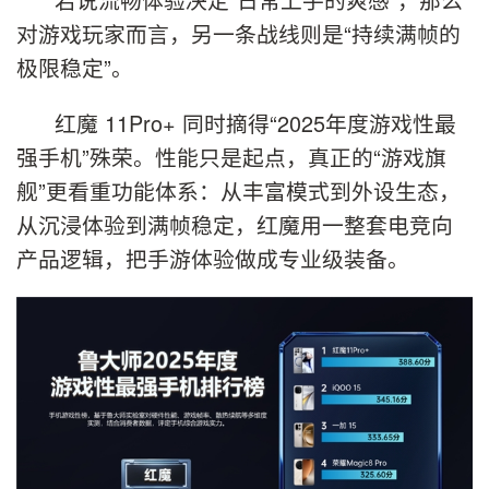
对游戏玩家而言，另一条战线则是“持续满帧的
极限稳定”。
红魔 11Pro+ 同时摘得“2025年度游戏性最
强手机”殊荣。性能只是起点，真正的“游戏旗
舰”更看重功能体系：从丰富模式到外设生态，
从沉浸体验到满帧稳定，红魔用一整套电竞向
产品逻辑，把手游体验做成专业级装备。