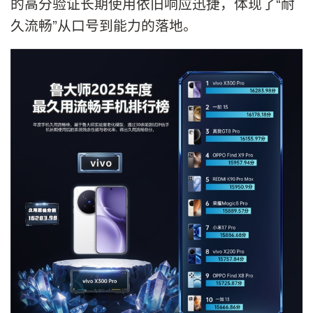
的高分验证长期使用依旧响应迅捷，体现了“耐
久流畅”从口号到能力的落地。