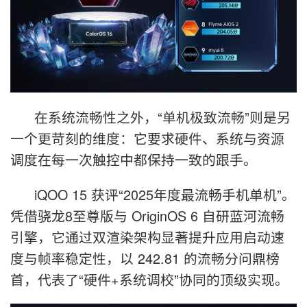
在系统流畅性之外，“单机极致流畅”则是另
一个更苛刻的维度：它要求硬件、系统与资源
调度在每一次触控中都保持一致的跟手。
iQOO 15 获评“2025年度最流畅手机单机”。
凭借骁龙8至尊版与 OriginOS 6 自研蓝河流畅
引擎，它通过双渲染架构显著提升应用启动速
度与帧率稳定性，以 242.81 的流畅分问鼎榜
首，代表了“硬件+系统调校”协同的顶级实现。