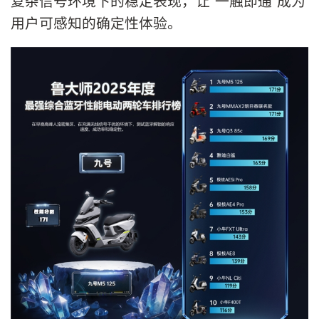
复杂信号环境下的稳定表现，让“一触即通”成为
用户可感知的确定性体验。