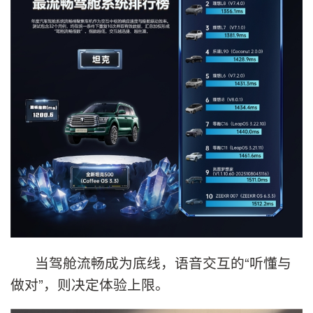
当驾舱流畅成为底线，语音交互的“听懂与
做对”，则决定体验上限。