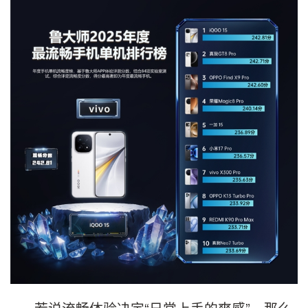
若说流畅体验决定“日常上手的爽感”，那么