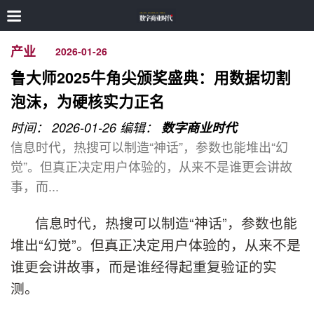
产业
2026-01-26
鲁大师2025牛角尖颁奖盛典：用数据切割
泡沫，为硬核实力正名
时间： 2026-01-26
编辑：
数字商业时代
信息时代，热搜可以制造“神话”，参数也能堆出“幻
觉”。但真正决定用户体验的，从来不是谁更会讲故
事，而...
信息时代，热搜可以制造“神话”，参数也能
堆出“幻觉”。但真正决定用户体验的，从来不是
谁更会讲故事，而是谁经得起重复验证的实
测。