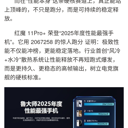
而在“性能本身”这条硬核赛道上，真正能站
上顶峰的，不只是跑分，而是可持续的稳定释
放。
红魔 11Pro+ 荣登“2025年度性能最强手
机”。它用 2067258 的惊人跑分 证明：极致性
能不仅能冲榜，更能稳定落地。行业首创“风冷
+水冷”散热系统让性能释放不再短跑式爆发，
而是更持久、更稳态的高帧输出，树立电竞旗
舰的硬核标准。