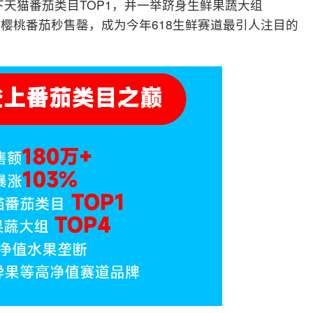
拿下天猫番茄类目TOP1，并一举跻身生鲜果蔬大组
量贩装樱桃番茄秒售罄，成为今年618生鲜赛道最引人注目的