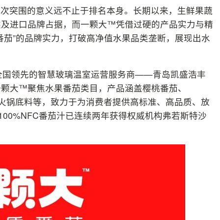
此次突围的意义远不止于排名本身。长期以来，生鲜果蔬
类及进口品牌占据，而一颗大™凭借过硬的产品实力与精
番茄”的品牌实力，打破高净值水果品类垄断，展现出水
于全国领先的智慧玻璃温室运营服务商——青岛凯盛浩丰
一颗大™聚焦水果番茄类目，产品涵盖樱桃番茄、
茄火锅底料等，致力于为消费者提供高标准、高品质、放
100%NFC番茄汁已连续两年获得权威机构弗若斯特沙