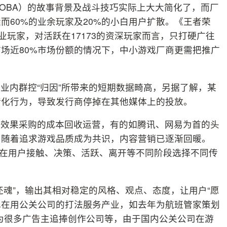
OBA）的故事背景及战斗技巧实际上大大简化了，而厂
而60%的业余玩家及20%的小白用户扩散。《王者荣
业玩家，对活跃在17173的资深玩家而言，只打硬广往
场近80%市场份额的情况下，中小游戏厂商更需把推广
业内群控“归因”所带来的短期数据畸高，另据了解，某
转化行为，导致发行商停掉在其他媒体上的投放。
过效果采购的成本回收运营，有的如腾讯、网易为首的头
。随着追求游戏品质成为共识，内容营销已逐渐回暖。
径，在用户接触、决策、活跃、离开等不同阶段选择不同传
还魂”，输出其相对稳定的风格、观点、态度，让用户“愿
”也在用公关公司的打法服务产业，如去年为航班管家策划
成为很多广告主追捧创作公司等，由于国内公关公司在游