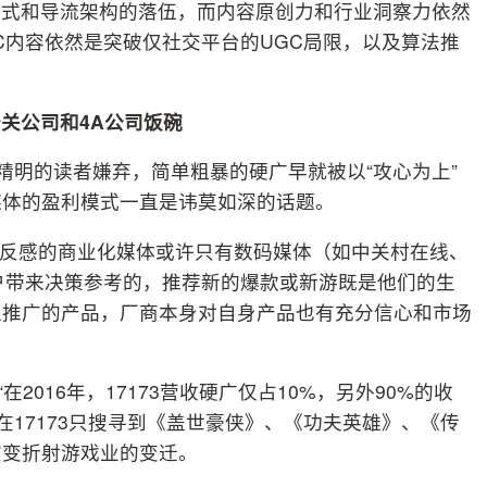
方式和导流架构的落伍，而内容原创力和行业洞察力依然
C内容依然是突破仅社交平台的UGC局限，以及算法推
关公司和4A公司饭碗
精明的读者嫌弃，简单粗暴的硬广早就被以“攻心为上”
媒体的盈利模式一直是讳莫如深的话题。
不反感的商业化媒体或许只有数码媒体（如中关村在线、
用户带来决策参考的，推荐新的爆款或新游既是他们的生
上推广的产品，厂商本身对自身产品也有充分信心和市场
在2016年，17173营收硬广仅占10%，另外90%的收
在17173只搜寻到《盖世豪侠》、《功夫英雄》、《传
演变折射游戏业的变迁。