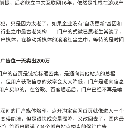
的前提，后者屹立中文互联网16年，依然是扎根在游戏产
犯，只是因为太老了，如果企业没有“自我更新”基因和
网行业之中最古老架构——门户的式微已属老生常谈了，
门户媒体，在移动新媒体的滚滚红尘之中，等待的是时间
广告位一天卖出200万
门户的首页是链接标题密集，是通向其他站点的总枢
址，但用户获取信息的效率会大大降低，门户是通向信息
替用户买单的。在谷歌、百度崛起后，门户已经不再是唯
有深刻的门户媒体烙印，点开淘宝官网首页就像进入一个
页变得简洁，但是很快成交量骤降，又改回去了。国内最
下”）首页曾飘满了各个城市站点楼盘的促销广告