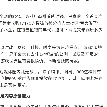
据全网的90%，游戏厂商排着队送钱，最贵的一个首页广
0万美金收购17173的搜狐曾被分析人士批评“亏大发了”，
超过了本金，在钱最值钱的年代，脑补下网龙哭晕厕所多少
以时政、财经、科技、时尚等为运营重点，“游戏”版块
户，是不会关心去什么“新游”的公测、试玩及开服的；
在游戏世界里有爱恨情仇、不断砸钱的玩家。
游戏媒体圈内几无敌手。除了腾讯、网易、360这样拥有
把50%的广告预算投放在17173上，甚至网吧老板在
3上是否有曝光。
势是内容原创能力
内容，并且起一个不点进去手痒的标题，所有站长内容运