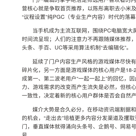
营核心就是争取首页推荐，以陈彤离职去小米及
“议程设置”纯PGC（专业生产内容）时代的落
当手机成为主流互联网，围绕PC电脑宽大
时间流呈现；人们的注意力不再跟随媒体推荐
头条、手百、UC等采用算法机制“去编辑化”。
延续了门户内容生产风格的游戏媒体尽快有w
碎片化，另一方面是游戏媒体的核心用户是18-2
成第一、第二波老用户“一起一起上”的回忆，因
力、游戏需求的改变而产生流失是必然，但核
一致性，决定着新的核心用户群体是否会自然
媒介大势是合久必分，在移动资讯端割据
的机会，“走出去”培植更多内容分发渠道及攫取
门，垂直媒体就得涌向头条号、企鹅号、网易号
号……