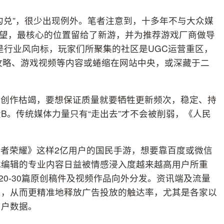
勾兑”，很少出现例外。笔者注意到，十多年不与大众媒
的渴望，最核心的位置留给了新游，并为推荐游戏厂商做导
榜是行业风向标，玩家们所聚集的社区是UGC运营重区，
攻略、游戏视频等内容或蜷缩在网站中央，或深藏于二
临创作枯竭，要想保证质量就要牺牲更新频次，稳定、持
B。传统媒体力量只有“走出去”才不会被削弱，《人民
者荣耀》这样2亿用户的国民手游，想要靠百度或微信
戏编辑的专业内容日益被情感浸入度越来越高用户所重
选20-30篇原创稿件及视频作品向外分发。资讯端及流量
系，从而更精准地释放广告投放的触达率，尤其是各家以
用户数据。