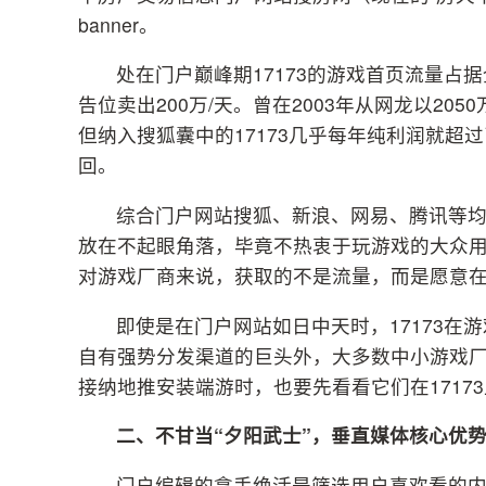
banner。
处在门户巅峰期17173的游戏首页流量占
告位卖出200万/天。曾在2003年从网龙以205
但纳入搜狐囊中的17173几乎每年纯利润就
回。
综合门户网站搜狐、新浪、网易、腾讯等均
放在不起眼角落，毕竟不热衷于玩游戏的大众用
对游戏厂商来说，获取的不是流量，而是愿意
即使是在门户网站如日中天时，17173在
自有强势分发渠道的巨头外，大多数中小游戏厂商
接纳地推安装端游时，也要先看看它们在1717
二、不甘当“夕阳武士”，垂直媒体核心优
门户编辑的拿手绝活是筛选用户喜欢看的