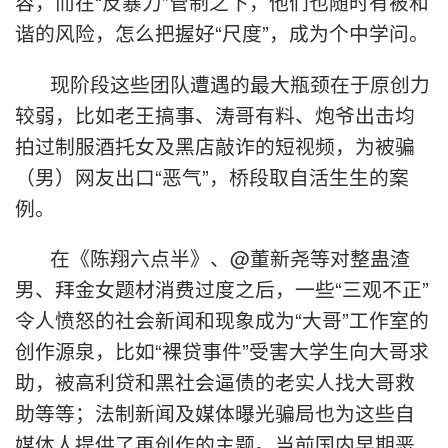
容，而在“反暴力”管制之下，他们也随时有被和
谐的风险，怎么把握好“尺度”，成为个中学问。
现阶段这些团队遭遇的最大瓶颈在于原创力
较弱，比如老王搞事、涛哥有料、炮爷出击均
拍过制服酒托女及黑店敲诈的短视频，为被骗
（男）网友出口“恶气”，桥段取自活生生的案
例。
在《陈翔六点半》、@董新尧等对整蛊渣
男、拜金女题材消费过度之后，一些“三观不正”
令人愤怒的社会新闻和现象成为“大哥”工作室的
创作源泉，比如“裸贷事件”受害大学生向大哥求
助，被高利贷和黑社会逼债的老实人找大哥救
助等等；法制新闻及媒体曝光骗局也为这些自
媒体人提供了再创作的主题。当前国内早期恶