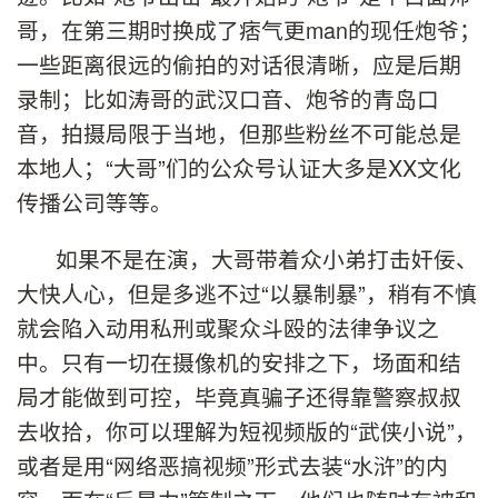
哥，在第三期时换成了痞气更man的现任炮爷；
一些距离很远的偷拍的对话很清晰，应是后期
录制；比如涛哥的武汉口音、炮爷的青岛口
音，拍摄局限于当地，但那些粉丝不可能总是
本地人；“大哥”们的公众号认证大多是XX文化
传播公司等等。
如果不是在演，大哥带着众小弟打击奸佞、
大快人心，但是多逃不过“以暴制暴”，稍有不慎
就会陷入动用私刑或聚众斗殴的法律争议之
中。只有一切在摄像机的安排之下，场面和结
局才能做到可控，毕竟真骗子还得靠警察叔叔
去收拾，你可以理解为短视频版的“武侠小说”，
或者是用“网络恶搞视频”形式去装“水浒”的内