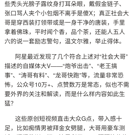
些秃头光膀子露纹身打耳朵眼，戴假金链子、
张口骂人夹个小包烟不离手是傻X；真正社会大
哥是穿西装打领带或是一身干净的唐装，手里
拿着佛珠，平时闻个香，品个茶，还能人五人
六的说一套励志警句，温文尔雅，举止得体。
阿星最近发现了几个符合上述对“社会大哥”
描述的自媒体大V——“炮爷出击”、“老王搞
事”、“涛哥有料”、“龙哥快跑”等，流量非常恐
怖，公众号10万+、点赞数万是常态，似也不需
要外界的关注和解读，而是什么样内容如此生
猛？
这些原创短视频直击大众G点，带入感十
足，比如痴情男被拜金女劈腿，大哥用豪车测