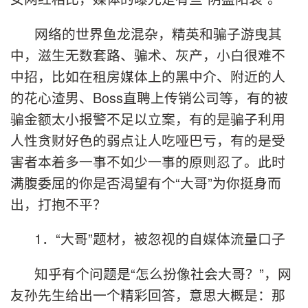
网络的世界鱼龙混杂，精英和骗子游曳其
中，滋生无数套路、骗术、灰产，小白很难不
中招，比如在租房媒体上的黑中介、附近的人
的花心渣男、Boss直聘上传销公司等，有的被
骗金额太小报警不足以立案，有的是骗子利用
人性贪财好色的弱点让人吃哑巴亏，有的是受
害者本着多一事不如少一事的原则忍了。此时
满腹委屈的你是否渴望有个“大哥”为你挺身而
出，打抱不平？
1．“大哥”题材，被忽视的自媒体流量口子
知乎有个问题是“怎么扮像社会大哥？”，网
友孙先生给出一个精彩回答，意思大概是：那