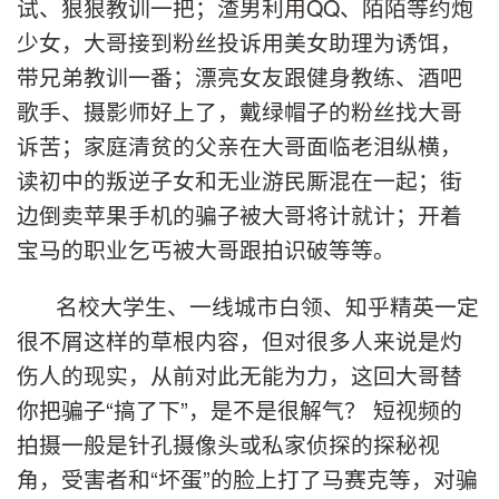
试、狠狠教训一把；渣男利用QQ、陌陌等约炮
少女，大哥接到粉丝投诉用美女助理为诱饵，
带兄弟教训一番；漂亮女友跟健身教练、酒吧
歌手、摄影师好上了，戴绿帽子的粉丝找大哥
诉苦；家庭清贫的父亲在大哥面临老泪纵横，
读初中的叛逆子女和无业游民厮混在一起；街
边倒卖苹果手机的骗子被大哥将计就计；开着
宝马的职业乞丐被大哥跟拍识破等等。
名校大学生、一线城市白领、知乎精英一定
很不屑这样的草根内容，但对很多人来说是灼
伤人的现实，从前对此无能为力，这回大哥替
你把骗子“搞了下”，是不是很解气？ 短视频的
拍摄一般是针孔摄像头或私家侦探的探秘视
角，受害者和“坏蛋”的脸上打了马赛克等，对骗