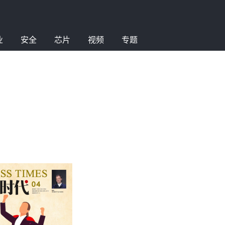
业
安全
芯片
视频
专题