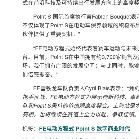
式在前沿科技及可持续出行发展方向上的高度
Point S 国际首席执行官Fabien Bo
不仅体现了Point S在电动车保养领域的积
伙伴提供了重要契机。”
“FE电动方程式始终代表着赛车运动与未来出
台。目前，Point S在中国拥有约3,700
场，我们拥有广阔的发展空间；与此同时，能
们倍感振奋。”
FE雪铁龙车队负责人Cyril Blais表示：
“
我
携手征战。
FE
电动方程式为展示创新科技、卓
队和
Point S
秉持的价值观高度契合。上海站是
亮相，也将继续在赛道上全力以赴、争取佳绩
标签：
FE电动方程式
Point S
数字商业时代