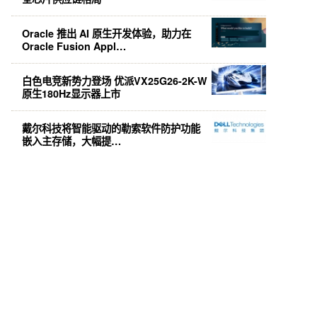
Oracle 推出 AI 原生开发体验，助力在
Oracle Fusion Appl…
白色电竞新势力登场 优派VX25G26-2K-W
原生180Hz显示器上市
戴尔科技将智能驱动的勒索软件防护功能
嵌入主存储，大幅提…