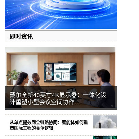
即时资讯
戴尔全新43英寸4K显示器：一体化设
计重塑小型会议空间协作…
从单点提效到全链路协同：智能体如何重
塑国际工程的竞争逻辑