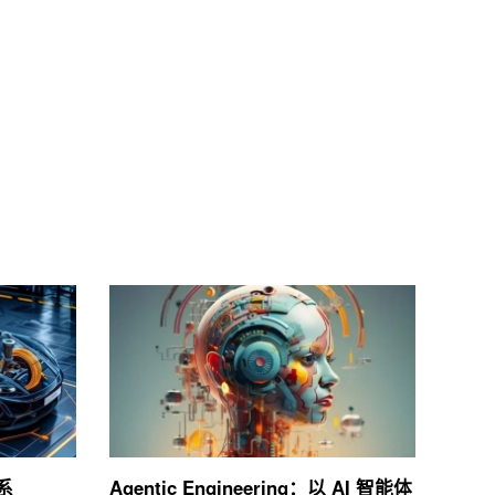
系
Agentic Engineering：以 AI 智能体