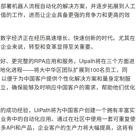
来部署机器人流程自动化的解决方案，并逐步拓展到人工
价值的工作，进而让企业具备更强的竞争力和更高的效
的数字经济正在经历高速增长、快速创新的时代。尤其在
的企业来说，转型和变革显得至关重要。
、更完整的RPA应用和服务，Uipath将在三个方面进
本地化进程——将大中华区团队扩展到100名员工，同
中心，以便于为中国客户提供个性化解决方案和量身定制服
将设立，确保能够及时响应中国客户的需求，帮助他们优化
成功经验，UiPath将为中国客户创建一个拥有丰富实
实业务中的自动化应用。通过在社区中使用一套可重复使
多API和产品，企业客户的生产力将大幅提高，这将有