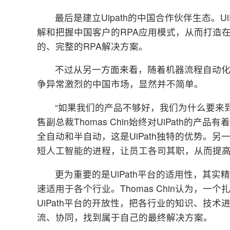
最后是建立Uipath的中国合作伙伴生态。
解和把握中国客户的RPA应用模式，从而打造
的、完整的RPA解决方案。
不过从另一方面来看，随着机器流程自动化领
争异常激烈的中国市场，显然并不简单。
“如果我们的产品不够好，我们为什么要来
售副总裁Thomas Chin始终对UiPath的产
全自动和半自动，这是UiPath独特的优势。另
短人工智能的进程，让员工各司其职，从而提高
更为重要的是UiPath平台的适用性，其实
速适用于各个行业。Thomas Chin认为，
UiPath平台的开放性，把各行业的知识、技术
流、协同，找到属于自己的最终解决方案。