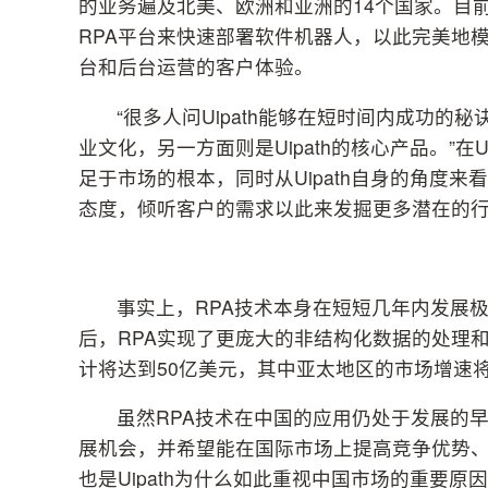
的业务遍及北美、欧洲和亚洲的14个国家。目前，
RPA平台来快速部署软件机器人，以此完美地
台和后台运营的客户体验。
“很多人问Uipath能够在短时间内成功的秘
业文化，另一方面则是Uipath的核心产品。”在Uipa
足于市场的根本，同时从Uipath自身的角度来
态度，倾听客户的需求以此来发掘更多潜在的
事实上，RPA技术本身在短短几年内发展
后，RPA实现了更庞大的非结构化数据的处理和
计将达到50亿美元，其中亚太地区的市场增速将在
虽然RPA技术在中国的应用仍处于发展的
展机会，并希望能在国际市场上提高竞争优势、
也是Uipath为什么如此重视中国市场的重要