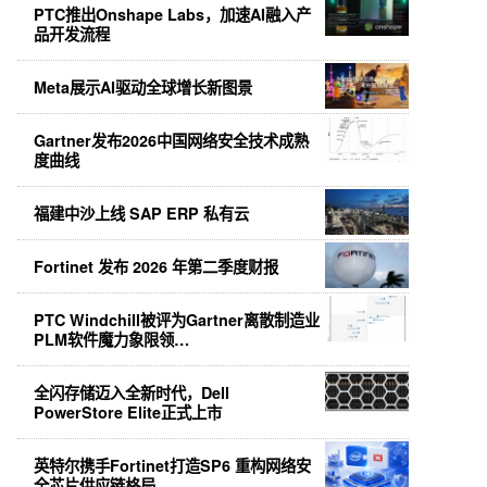
PTC推出Onshape Labs，加速AI融入产
品开发流程
Meta展示AI驱动全球增长新图景
Gartner发布2026中国网络安全技术成熟
度曲线
福建中沙上线 SAP ERP 私有云
Fortinet 发布 2026 年第二季度财报
PTC Windchill被评为Gartner离散制造业
PLM软件魔力象限领…
全闪存储迈入全新时代，Dell
PowerStore Elite正式上市
英特尔携手Fortinet打造SP6 重构网络安
全芯片供应链格局