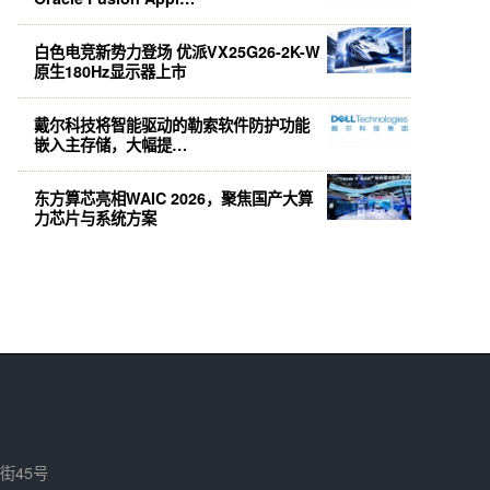
白色电竞新势力登场 优派VX25G26-2K-W
原生180Hz显示器上市
戴尔科技将智能驱动的勒索软件防护功能
嵌入主存储，大幅提…
东方算芯亮相WAIC 2026，聚焦国产大算
力芯片与系统方案
街45号