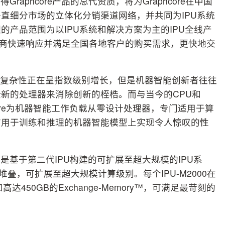
aphcore产品的总代资质，将为Graphcore在中国
直细分市场的立体化分销渠道网络，并共同为IPU系统
产品范围为以IPU系统和解决方案为主的IPU全线产
级分销商快速响应并满足全国各地客户的购买需求，更快地交
和复杂性正在呈指数级别增长，但是机器智能创新者往往
新的处理器来消除创新的桎梏。而与当今的CPU和
hcore为机器智能工作负载从零设计处理器，专门适用于算
前用于训练和推理的机器智能模型上实现令人惊叹的性
基于第二代IPU构建的可扩展至超大规模的IPU系
行堆叠，可扩展至超大规模计算级别。每个IPU-M2000在
高达450GB的Exchange-Memory™，可满足最苛刻的