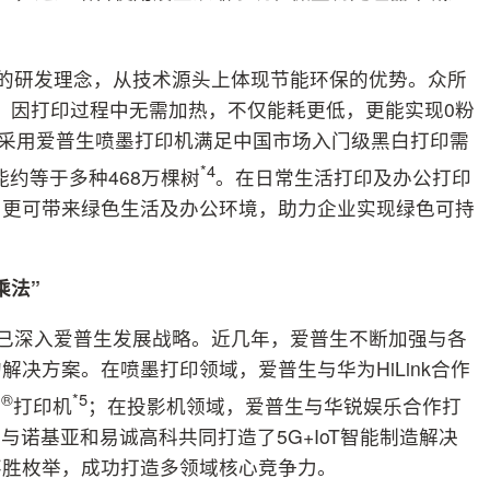
”的研发理念，从技术源头上体现节能环保的优势。众所
技术，因打印过程中无需加热，不仅能耗更低，更能实现0粉
如果采用爱普生喷墨打印机满足中国市场入门级黑白打印需
*4
能约等于多种468万棵树
。在日常生活打印及办公打印
，更可带来绿色生活及办公环境，助力企业实现绿色可持
乘法”
”已深入爱普生发展战略。近几年，爱普生不断加强与各
决方案。在喷墨打印领域，爱普生与华为HiLink合作
®
*5
式
打印机
；在投影机领域，爱普生与华锐娱乐合作打
与诺基亚和易诚高科共同打造了5G+IoT智能制造解决
不胜枚举，成功打造多领域核心竞争力。