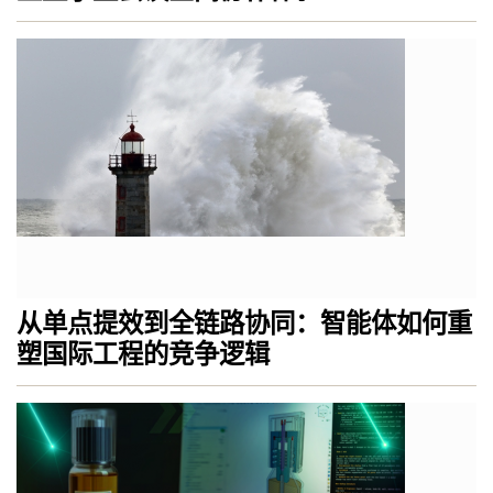
从单点提效到全链路协同：智能体如何重
塑国际工程的竞争逻辑