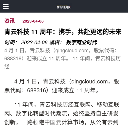
资讯
2023-04-06
青云科技 11 周年：携手，共赴更远的未来
时间： 2023-04-06
编辑：
数字商业时代
4 月 1 日，青云科技（qingcloud.com，股票代码：
688316）迎来成立 11 周年。 11 年间，青云科技历
经...
4 月 1 日，青云科技（qingcloud.com，股
票代码：688316）迎来成立 11 周年。
11 年间，青云科技历经互联网、移动互联
网、数字化转型时代潮流，始终坚持自主研发
创新，一路领跑中国云计算市场，从公有云到