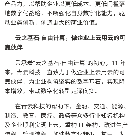
产品力，以帮助企业以更低成本、更低门槛落
地数字化战略，不断强化自身数字化能力，驱
动业务创新，创造更大的商业价值。
云之基石·自由计算，做企业上云用云的可
靠伙伴
秉承着“云之基石·自由计算”的初心，11 年
来，青云科技一直致力于做企业上云用云的可
靠伙伴，为企业构筑坚实的数字基石，实现降
本增效，带动数字化转型走深向实。
在青云科技的帮助下，金融、交通、能源、
制造、教育、医疗、政务等众多行业知名机构
及企业顺利实现上云，重构 IT 架构，改进生产
流程、管理流程，加速数字化转型。其中，为