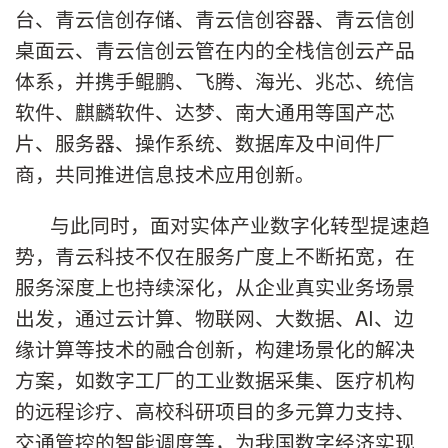
台、青云信创存储、青云信创容器、青云信创
桌面云、青云信创云管在内的全栈信创云产品
体系，并携手鲲鹏、飞腾、海光、兆芯、统信
软件、麒麟软件、达梦、南大通用等国产芯
片、服务器、操作系统、数据库及中间件厂
商，共同推进信息技术应用创新。
与此同时，面对实体产业数字化转型提速趋
势，青云科技不仅在服务广度上不断拓宽，在
服务深度上也持续深化，从企业真实业务场景
出发，通过云计算、物联网、大数据、AI、边
缘计算等技术的融合创新，构建场景化的解决
方案，如数字工厂的工业数据采集、医疗机构
的远程诊疗、高校科研项目的多元算力支持、
交通管控的智能调度等，为我国数字经济实现