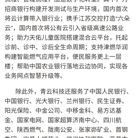
招商银行构建开发测试与生产环境，国内首次
将云计算带入银行业；携手江苏交控打造“六朵
云”，国内首次将公有云引入省级高速公路业
务；助力天佑儿童医院搭建混合云平台，托起
诊前、诊中、诊后全生命周期；支持津燃华润
构建智能燃气应用平台，便民服务更上一层
楼；帮助中国农业银行落地云边协同，实现各
业务网点智慧升级等。
除此外，青云科技还服务了中国人民银行、
中国银行、光大银行、兰州银行、民生证券、
阳光保险、中金公司、中移金科、易方达基
金、国家电网、国家超算济南中心、四川航
空、陕西燃气、陇南公安、张家峁矿业、首钢