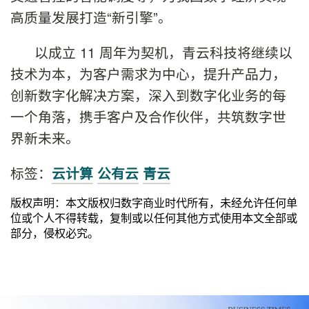
高质量发展打造“新引擎”。
以成立 11 周年为契机，青云科技将继续以
技术为本，为客户需求为中心，提升产品力，
创新数字化解决方案，深入到数字化业务的每
一个角落，携手客户及合作伙伴，共筑数字世
界新未来。
标签：
云计算
公有云
青云
版权声明：本文版权归数字商业时代所有，未经允许任何单
位或个人不得转载，复制或以任何其他方式使用本文全部或
部分，侵权必究。