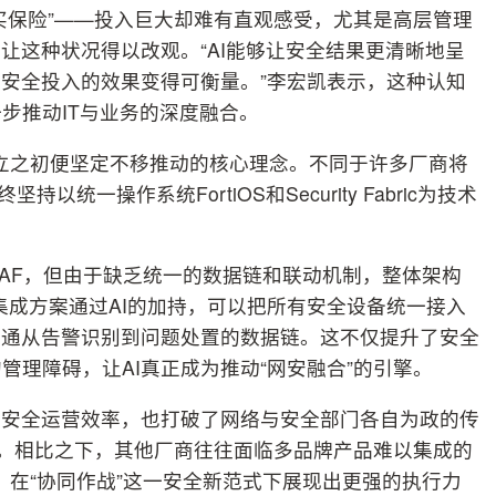
买保险”——投入巨大却难有直观感受，尤其是高层管理
让这种状况得以改观。“AI能够让安全结果更清晰地呈
让安全投入的效果变得可衡量。”李宏凯表示，这种认知
步推动IT与业务的深度融合。
t从创立之初便坚定不移推动的核心理念。不同于许多厂商将
坚持以统一操作系统FortiOS和Security Fabric为技术
WAF，但由于缺乏统一的数据链和联动机制，整体架构
Ops集成方案通过AI的加持，可以把所有安全设备统一接入
打通从告警识别到问题处置的数据链。这不仅提升了安全
理障碍，让AI真正成为推动“网安融合”的引擎。
了安全运营效率，也打破了网络与安全部门各自为政的传
器。相比之下，其他厂商往往面临多品牌产品难以集成的
助力，在“协同作战”这一安全新范式下展现出更强的执行力