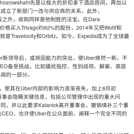
的Khosrowshahi先是以极大的折扣拿下酒店房间，再加以
他成立了新部门一改与供应商的关系。此外，
略手段之外，收购同样是他制胜的法宝。在Dara
美元价格买入Trivago约62%的股份，2014年又把Wotif和
Travelocity和Orbitz。如今，Expedia成为了全球最
Uber新领导后，或将因能力的突出，使Uber焕然一新。不
CEO备受挑战，比如骚扰指控、性别歧视、解雇、高层
丑闻的一部分。
摊子，使其在Uber内部的影响力逐渐丧失，加上8月初
，称其刻意向董事会隐瞒关键信息，包括公司管理中出现的重大问
，并以此要求Kalanick离开董事会，撤销填补三个董
CEO，也许使Uber在公众面前，阐释一个完全不同的