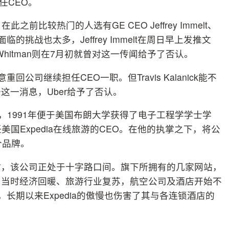
的新任CEO。
，在此之前比较热门的人选有GE CEO Jeffrey Immelt、
面临的挑战也太多，Jeffrey Immelt在周日早上发推文
Whitman则在7月初就曾对这一传闻给予了否认。
有意重回公司继续担任CEO一职。但Travis Kalanick能不
一消息，Uber给予了否认。
美企业家，1991年便于美国布朗大学获得了电子工程学学士学
直担任美国Expedia在线旅游的CEO。在他的执掌之下，将公
个品牌。
旅游CEO时，该公司正处于十字路口间。旗下所拥有的几家网站，
为当时经济回暖、旅游行业复苏，航空公司及酒店开始不
，长期以来Expedia的傲慢也伤害了其与各连锁酒店的