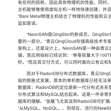
有任何的损耗，因此具有物理机的性能，同时，其与
主机能够像使用虚拟主机一样地快速创建，并
“Bare Metal物理主机结合了物理机的性能和
监如是说。
“NeonSAN是QingStor的新成员，Qin
要的一部分。”青云QingCloud存储高级技术
架构上，还是设计上，NeonSAN是一种由青云
储，其应用指标已经达到：“单卷容量大于100TB
秒。”而且其交付方式，可以同时面向公有云和
而对于RadonDB分布式数据库，青云Qin
级的膨胀式发展，原本的单机数据库已经无法承
数据库：RadonDB的定位是新一代分布式关
分布式算法和MySQL结合起来。这是一件非
据库的理解。”张雁飞尤其谈到RadonDB可扩
“从MySQL、NoSQL，、到现在、流行的New