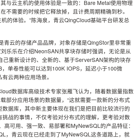
云主机的使用体验是一致的：Bare Metal使用物理
且在不需要的时候把它释放掉，且计费周期精确到秒。
云主机的体验。”陈海泉，青云QingCloud基础平台研发总
gStor是青云的存储产品品牌，对象存储是QingStor里非常重
专家刘乐乐在介绍NeonSAN共享块存储时强调，无论是从
自己重新设计的、全新的、基于ServerSAN架构的块存
，单卷性能可以达到100K IOPS，延迟小于100微
私有云两种应用场景。
gCloud数据库高级技术专家张雁飞认为，随着数据量指数
载部分应用场景的数据量，“这就需要一款新的分布式
系型数据库，其中新主要体现在我们是把目前比较流行的
常有挑战的事情，不仅考验对分布式的理解，更考验对数
展、高可用、强一致、易部署和MyNewSQL的产品特征：
SQL，青云现在已经走到了MyNewSQL这条道路上，就