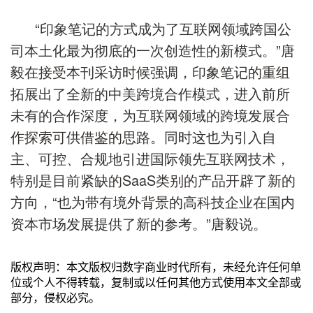
“
印象笔记
的方式
成为
了
互联网领域跨国公
司本土化最为彻底的一次创造性的新模式。
”
唐
毅在接受本刊采访时候强调，印象笔记的重组
拓展出
了
全新的中美跨境合作模式，进入前所
未有的合作深度
，
为互联网领域的跨境发展合
作探索可供借鉴的思路。
同时这也
为引入自
主、可控、合规地引进国际领先互联网技术，
特别是目前紧缺的
SaaS
类别的产品开辟了新的
方向
，
“
也为带有境外背景的高科技企业在国内
资本市场发展提供了新的参考。
”
唐毅说。
版权声明：本文版权归数字商业时代所有，未经允许任何单
位或个人不得转载，复制或以任何其他方式使用本文全部或
部分，侵权必究。