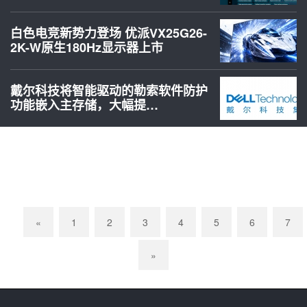
白色电竞新势力登场 优派VX25G26-
2K-W原生180Hz显示器上市
戴尔科技将智能驱动的勒索软件防护
功能嵌入主存储，大幅提…
«
1
2
3
4
5
6
7
»