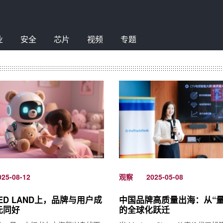
业
安全
芯片
视频
专题
观察
025-08-12
2025-05-08
ED LAND上，品牌与用户成
中国品牌高质量出海：从“量
元同好
的全球化跃迁