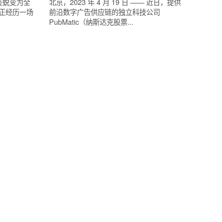
工标签蜕变为全
北京，2023 年 4 月 19 日 —— 近日，提供
牌正经历一场
前沿数字广告供应链的独立科技公司
PubMatic（纳斯达克股票...