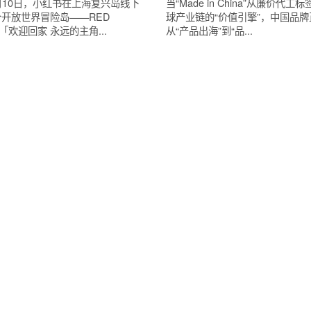
8月10日，小红书在上海复兴岛线下
当“Made in China”从廉价代
开放世界冒险岛——RED
球产业链的“价值引擎”，中国品
「欢迎回家 永远的主角...
从“产品出海”到“品...