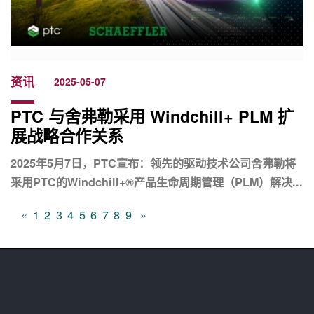
资讯
2025-05-07
PTC 与舍弗勒采用 Windchill+ PLM 扩
展战略合作关系
2025年5月7日，PTC宣布：领先的驱动技术公司舍弗勒将
采用PTC的Windchill+®产品生命周期管理（PLM）解决...
«
1
2
3
4
5
6
7
8
9
»