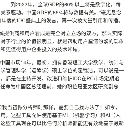
…到2022年，全球GDP的60%以上将是数字化，每
系驱动。中国GDP的65%将与数据有关。”毫无悬念
18日年度的IDC盛典上的发言，再一次被大量引用和传播。
系统提供商和用户看成是完全对立立场的双方，那么实际
其对于行业的价值很明显，就是帮助用户厘清纷繁的现象
商和更值得用户企业投入的技术领域。
经登陆中国市场14年。最初，拥有香港理工大学数学、统计与
大学管理科学（运筹学）硕士学位的霍锦洁，可以说是一
，都是在主持开发、改进和维护IDC在PC市场定期追
DC任命为中国区总经理前，她的职位是亚太区研究副总
像我当初做分析师时那样，需要自己找方法了：如今，
用，这些工具允许使用基于ML（机器学习）和AI（人
。这些工具现在可以比任何分析师都能更有效地基于最新