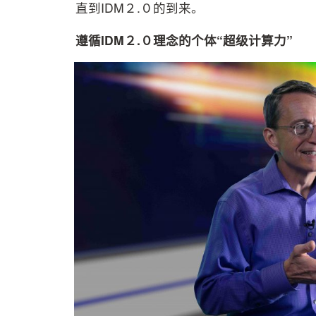
直到IDM２.０的到来。
遵循IDM２.０理念的个体“超级计算力”