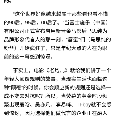
的。
“
这个世界好像越来越属于那些看也看不懂
的
90
后，
95
后，
00
后了。
”
当富士施乐（中国）
有限公司正式宣布启用新晋金马影后马思纯为
品牌形象代言人的那一刻，
“
唇蜜
”
们（马思纯的
粉丝）开始疯狂了，只是年纪大点的人在为眼
前的这一幕感到惊讶。
事实上，电影《老炮儿》就给我们讲了一个
年轻人颠覆规则的故事，当现实生活也面临这
种
“
颠覆
”
的时候，你会顺应新的规则还是选择一
成不变去对抗呢？所以，当荧幕的黄金时段频
繁出现鹿晗、吴亦凡、李易峰、
TFboy
就不会感
到惊讶，因为选择他们做代言的企业正在融入