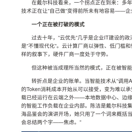
在戴尔科技看来，一个拐点正在到来：多
技术正在让”自己做”变得前所未有地容易——
一个正在被打破的模式
过去十年，”云优先”几乎是企业IT建设的
是”不懂现代化”。云计算厂商以弹性、低门槛和
样的叙事下，硬件厂商一度处于守势。
但这种被当成理所当然的模式，正在被智
转折点是企业的账单。当智能技术从”调用A
的Token消耗成本开始从可以接受，变为难以
载已经运行在云端之外——本地数据中心、边缘
的智能工作负载在企业内部。陈洁是戴尔科技
海品鉴会的演讲开场，她只用了一个词来概括当
会总结两个字——焦虑。”