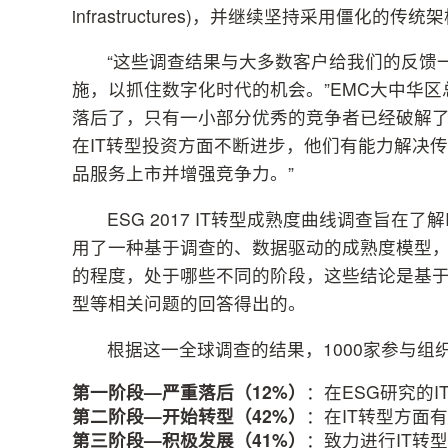
infrastructures)，并继续坚持采用僵
“这些调查结果与大多数客户给我们的反馈
施，以抓住数字化时代的机会。”EMC大中华
落后了，只有一小部分优秀的竞争者已经破解了
在IT转型投资方面不断进步，他们有能力解决
品服务上市并增强竞争力。”
ESG 2017 IT转型成熟度曲线调查旨在
用了一种基于调查的、数据驱动的成熟度模型，
的程度，处于哪些不同的阶段，这些结论是基于
型等相关问题的回答得出的。
根据这一全球调查的结果，1000家参与组
第一阶段
—
严重落后（
12%
）
：在ESG研究的
第二阶段
—
开始转型（
42%
）
：在IT转型方面
第三阶段
—
积极发展（
41%
）
：致力进行IT转