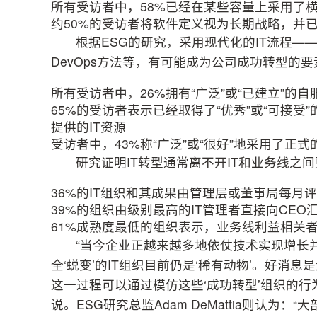
所有受访者中，58%已经在某些容量上采用了横向扩
约50%的受访者将软件定义视为长期战略，并
根据ESG的研究，采用现代化的IT流程—
DevOps方法等，有可能成为公司成功转型的
所有受访者中，26%拥有“广泛”或“已建立”的自
65%的受访者表示已经取得了“优秀”或“可接
提供的IT资源
受访者中，43%称“广泛”或“很好”地采用了正式
研究证明IT转型通常离不开IT和业务线之
36%的IT组织和其成果由管理层或董事局每月评
39%的组织由级别最高的IT管理者直接向CEO
61%成熟度最低的组织表示，业务线利益相关者
“当今企业正越来越多地依仗技术实现增长
全‘蜕变’的IT组织目前仍是‘稀有动物’。好
这一过程可以通过模仿这些‘成功转型’组织的行为来实
说。ESG研究总监Adam DeMattia则认为