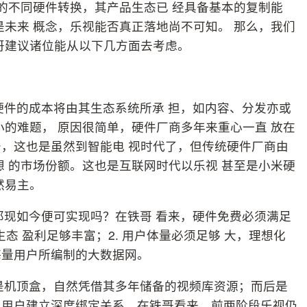
统的不同硬件转换，其产品生态已 经具备基本的复制能
是未来 概念，乐视能否真正落地尚不可知。 那么，我们
哥建议诸位能从以下几方面去考虑。
硬件的成本将由其生态系统所承 担，如内容、分发亦或
小的难题， 原因很简单，硬件厂商多年来重心一直 放在
，这也是虽然到智能电 视时代了，但传统硬件厂商由
想 的市场份额。这也是互联网时代以乐视 甚至是小米硬
然易主。
那现如今便可实现吗？在铁哥 看来，硬件免费必须满足
生态 盈利足够丰富；2. 用户体量必须足够 大，理想化
海量用户所编制的大数据网。
是机顶盒，自然凭借其多年储备的视频库资源；而后是
与用户建立深度绑定关系。在铁哥看来，前两阶段乐视仍