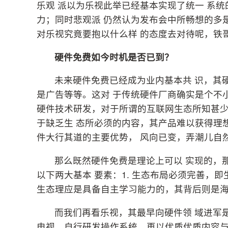
乐观 派以为乐视此举已经基本实现了统一 系
力；同时悲观派 仍然认为发布会中所畅想的多
对乐视究竟要抱以什么样 的态度去对待呢，铁
硬件免费如今时机是否已到？
未来硬件免费已经成为业内基本共 识，其
是广告等等。这对 于传统硬件厂商确实是个不
硬件技术研发，对于所谓的互联网生态所知甚少
于缺乏生 态所必须的内容，其产品难以获得理
件大行其道的主要优势， 风向已变，弄潮儿自
那么既然硬件免费是理论上可以 实现的，
以下两大基本 要素：1. 生态布局必须完善，即
生态理应是具备自主学习能力的，其背后则是
而我们再看乐视，其最早向硬件领 域进军
电视，自行研发操作系统，再以优质优质内容