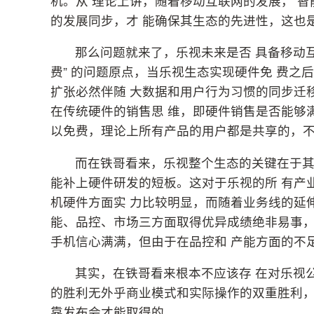
机。从 理论上讲，随着移动互联网的发展， 
的发展同步，才 能确保其生态的先进性，这也
那么问题就来了，乐视未来是否 具备移动
费” 的问题原点，当乐视生态实现硬件免 费之
扩张必然伴随 大数据和用户行为习惯的同步迁
在传统硬件的销售思 维，即硬件销售是否能够
以免费，理论上所有产品的用户都是共享的，
而在铁哥看来，乐视整个生态的关键在于
能补上硬件研发的短板。这对于乐视的所 有产
机硬件方面实 力比较明显，而随着业务线的延
能、品控、市场三方面取得优异成绩绝非易事，
手机信心满满，但由于在品控和 产能方面的不
其实，在铁哥看来根本不应该存 在对乐视
的胜利无外乎商业模式和实际操作的双重胜利
靠发布会才能取得的。