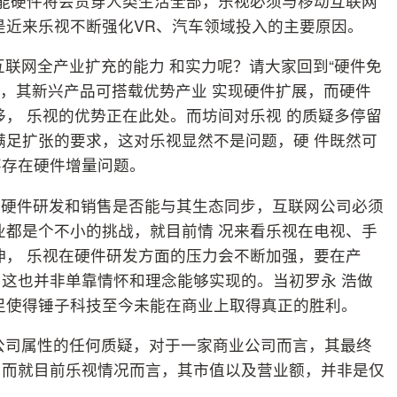
智能硬件将会贯穿人类生活全部，乐视必须与移动互联网
是近来乐视不断强化VR、汽车领域投入的主要原因。
互联网全产业扩充的能力 和实力呢？请大家回到“硬件免
后，其新兴产品可搭载优势产业 实现硬件扩展，而硬件
移， 乐视的优势正在此处。而坊间对乐视 的质疑多停留
满足扩张的要求，这对乐视显然不是问题，硬 件既然可
不存在硬件增量问题。
其硬件研发和销售是否能与其生态同步，互联网公司必须
业都是个不小的挑战，就目前情 况来看乐视在电视、手
伸， 乐视在硬件研发方面的压力会不断加强，要在产
这也并非单靠情怀和理念能够实现的。当初罗永 浩做
足使得锤子科技至今未能在商业上取得真正的胜利。
公司属性的任何质疑，对于一家商业公司而言，其最终
，而就目前乐视情况而言，其市值以及营业额，并非是仅